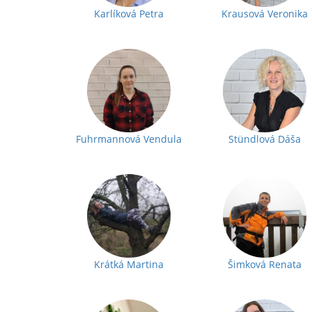
Karlíková Petra
Krausová Veronika
Fuhrmannová Vendula
Stündlová Dáša
Krátká Martina
Šimková Renata