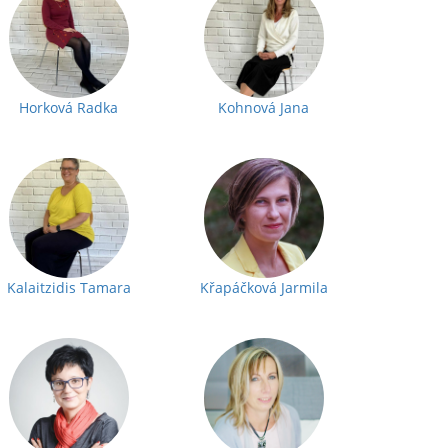
Horková Radka
Kohnová Jana
Kalaitzidis Tamara
Křapáčková Jarmila