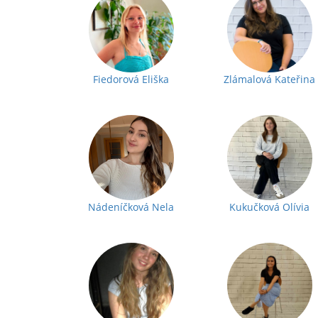
Fiedorová Eliška
Zlámalová Kateřina
Nádeníčková Nela
Kukučková Olívia