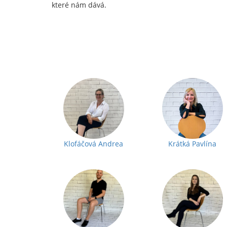
které nám dává.
Klofáčová Andrea
Krátká Pavlína