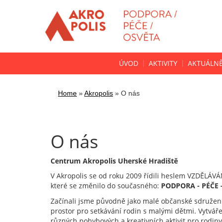
ÚVOD
AKTIVITY
AKTUÁLN
Home
»
Akropolis
»
O nás
O nás
Centrum Akropolis Uherské Hradiště
V Akropolis se od roku 2009 řídili heslem VZDĚLÁ
které se změnilo do současného:
PODPORA - PÉČE 
Začínali jsme původně jako malé občanské sdružení
prostor pro setkávání rodin s malými dětmi. Vytvář
různých pohybových a kreativních aktivit pro rodin