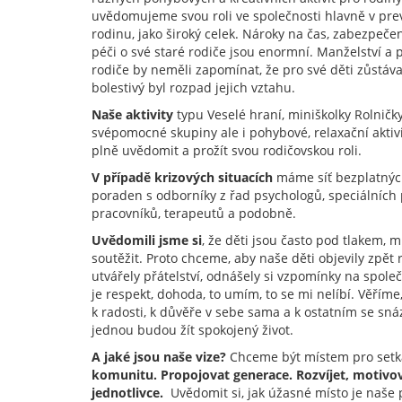
uvědomujeme svou roli ve společnosti hlavně v pre
rodinu, jako široký celek. Nároky na čas, zabezpečení
péči o své staré rodiče jsou enormní. Manželství a 
rodiče by neměli zapomínat, že pro své děti zůstáva
bolestivý byl rozpad jejich vztahu.
Naše aktivity
typu Veselé hraní, miniškolky Rolničk
svépomocné skupiny ale i pohybové, relaxační aktiv
plně uvědomit a prožít svou rodičovskou roli.
V případě krizových situacích
máme síť bezplatnýc
poraden s odborníky z řad psychologů, speciálních
pracovníků, terapeutů a podobně.
Uvědomili jsme si
, že děti jsou často pod tlakem, 
soutěžit. Proto chceme, aby naše děti objevily zpět 
utvářely přátelství, odnášely si vzpomínky na společ
je respekt, dohoda, to umím, to se mi nelíbí. Věříme,
k radosti, k důvěře v sebe sama a k ostatním se sná
jednou budou žít spokojený život.
A jaké jsou naše vize?
Chceme být místem pro setk
komunitu. Propojovat generace. Rozvíjet, motivov
jednotlivce.
Uvědomit si, jak úžasné místo je naše p