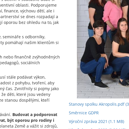
ventivní oblasti. Podporujeme
, finance, výchovu dětí, ale i
partnerství se dnes rozpadají a
jí oporou bez ohledu na to, jak
y, semináře s odborníky,
ity pomáhají našim klientům si
h nebo finančně zvýhodněných
 pedagogů, sociálních
musí stále podávat výkon,
radost z pohybu, tvoření, aby
ný čas. Zvnitřnily si pojmy jako
 že děti, které jsou vedeny
ze stanou dospělými, kteří
Stanovy spolku Akropolis.pdf
(3
Směrnice GDPR
ávání.
Budovat a podporovat
at, být oporou pro rodiny i
Výroční zpráva 2021
(1.1 MB)
laneta Země a vážit si zdrojů,