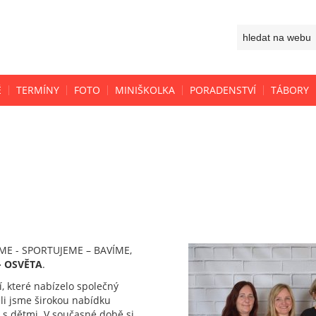
Ě
TERMÍNY
FOTO
MINIŠKOLKA
PORADENSTVÍ
TÁBORY
VÁME - SPORTUJEME – BAVÍME,
- OSVĚTA
.
, které nabízelo společný
eli jsme širokou nabídku
y s dětmi. V současné době si