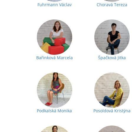
Fuhrmann Václav
Choravá Tereza
Bařinková Marcela
Špačková Jitka
Podkalská Monika
Posoldová Kristýna