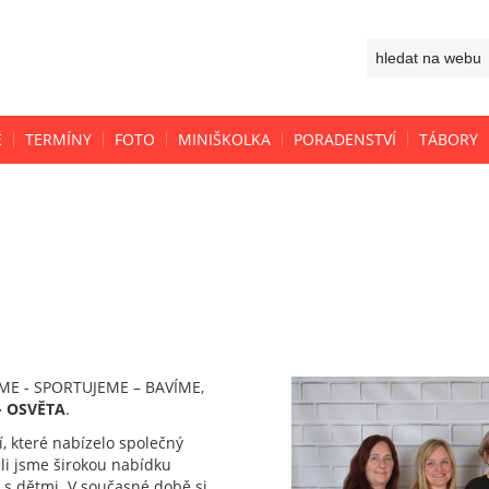
Ě
TERMÍNY
FOTO
MINIŠKOLKA
PORADENSTVÍ
TÁBORY
VÁME - SPORTUJEME – BAVÍME,
- OSVĚTA
.
, které nabízelo společný
eli jsme širokou nabídku
y s dětmi. V současné době si