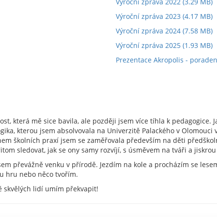
Výroční zpráva 2022
(3.29 MB)
Výroční zpráva 2023
(4.17 MB)
Výroční zpráva 2024
(7.58 MB)
Výroční zpráva 2025
(1.93 MB)
Prezentace Akropolis - poraden
ost, která mě sice bavila, ale později jsem více tíhla k pedagogice.
gika, kterou jsem absolvovala na Univerzitě Palackého v Olomouci 
hem školních praxí jsem se zaměřovala především na děti předškol
tom sledovat, jak se ony samy rozvíjí, s úsměvem na tváři a jiskrou
sem převážně venku v přírodě. Jezdím na kole a procházím se lese
ou hru nebo něco tvořím.
ě skvělých lidí umím překvapit!