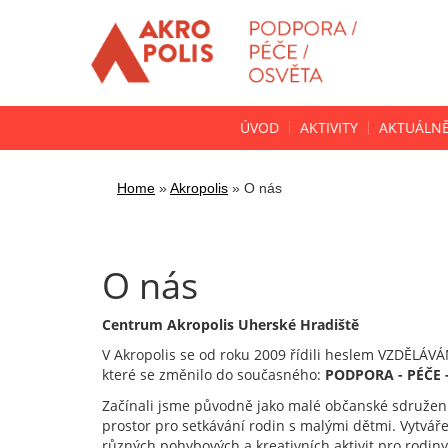
ÚVOD
AKTIVITY
AKTUÁLN
Home
»
Akropolis
»
O nás
O nás
Centrum Akropolis Uherské Hradiště
V Akropolis se od roku 2009 řídili heslem VZDĚLÁ
které se změnilo do současného:
PODPORA - PÉČE 
Začínali jsme původně jako malé občanské sdružení
prostor pro setkávání rodin s malými dětmi. Vytvář
různých pohybových a kreativních aktivit pro rodin