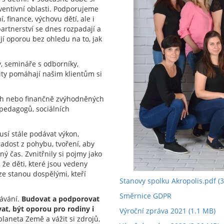
ventivní oblasti. Podporujeme
, finance, výchovu dětí, ale i
partnerství se dnes rozpadají a
jí oporou bez ohledu na to, jak
y, semináře s odborníky,
ity pomáhají našim klientům si
h nebo finančně zvýhodněných
 pedagogů, sociálních
musí stále podávat výkon,
radost z pohybu, tvoření, aby
ný čas. Zvnitřnily si pojmy jako
 že děti, které jsou vedeny
ze stanou dospělými, kteří
Stanovy spolku Akropolis.pdf
(3
Směrnice GDPR
ávání.
Budovat a podporovat
at, být oporou pro rodiny i
Výroční zpráva 2021
(1.1 MB)
laneta Země a vážit si zdrojů,