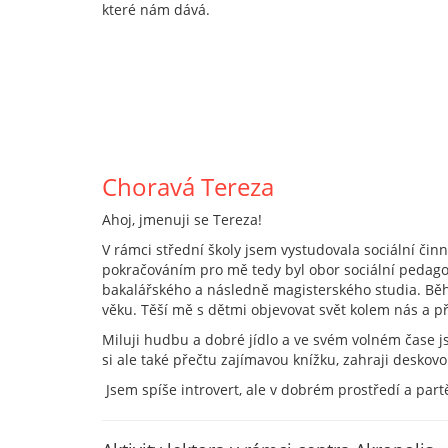
které nám dává.
Choravá Tereza
Ahoj, jmenuji se Tereza!
V rámci střední školy jsem vystudovala sociální činn
pokračováním pro mě tedy byl obor sociální pedago
bakalářského a následně magisterského studia. Bě
věku. Těší mě s dětmi objevovat svět kolem nás a při
Miluji hudbu a dobré jídlo a ve svém volném čase j
si ale také přečtu zajímavou knížku, zahraji deskov
Jsem spíše introvert, ale v dobrém prostředí a part