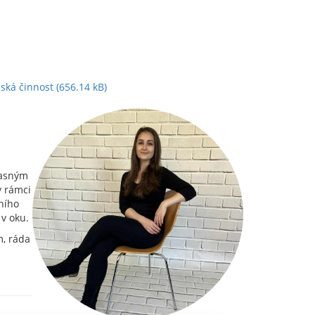
ská činnost
(656.14 kB)
 Jasným
v rámci
ního
 v oku.
m, ráda