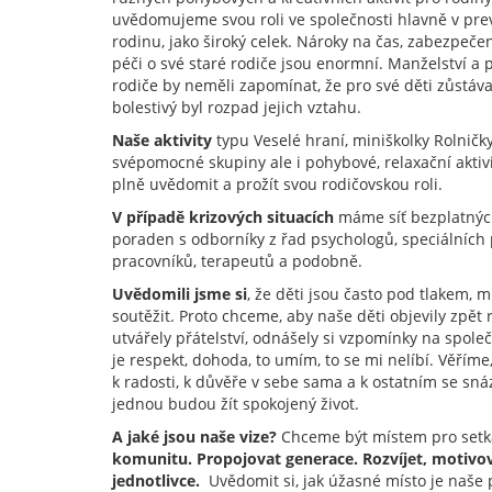
uvědomujeme svou roli ve společnosti hlavně v pre
rodinu, jako široký celek. Nároky na čas, zabezpečení
péči o své staré rodiče jsou enormní. Manželství a 
rodiče by neměli zapomínat, že pro své děti zůstáva
bolestivý byl rozpad jejich vztahu.
Naše aktivity
typu Veselé hraní, miniškolky Rolničk
svépomocné skupiny ale i pohybové, relaxační aktiv
plně uvědomit a prožít svou rodičovskou roli.
V případě krizových situacích
máme síť bezplatnýc
poraden s odborníky z řad psychologů, speciálních
pracovníků, terapeutů a podobně.
Uvědomili jsme si
, že děti jsou často pod tlakem, 
soutěžit. Proto chceme, aby naše děti objevily zpět 
utvářely přátelství, odnášely si vzpomínky na společ
je respekt, dohoda, to umím, to se mi nelíbí. Věříme,
k radosti, k důvěře v sebe sama a k ostatním se sná
jednou budou žít spokojený život.
A jaké jsou naše vize?
Chceme být místem pro setk
komunitu. Propojovat generace. Rozvíjet, motivov
jednotlivce.
Uvědomit si, jak úžasné místo je naše p