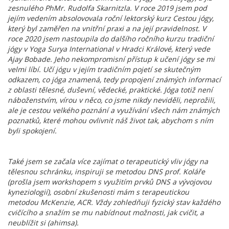
zesnulého PhMr. Rudolfa Skarnitzla. V roce 2019 jsem pod
jejím vedením absolovovala roční lektorský kurz Cestou jógy,
který byl zaměřen na vnitřní praxi a na její pravidelnost. V
roce 2020 jsem nastoupila do dalšího ročního kurzu tradiční
jógy v Yoga Surya International v Hradci Králové, který vede
Ajay Bobade. Jeho nekompromisní přístup k učení jógy se mi
velmi líbí. Učí jógu v jejím tradičním pojetí se skutečným
odkazem, co jóga znamená, tedy propojení známých informací
z oblasti tělesné, duševní, vědecké, praktické. Jóga totiž není
náboženstvím, vírou v něco, co jsme nikdy neviděli, neprožili,
ale je cestou velkého poznání a využívání všech nám známých
poznatků, které mohou ovlivnit náš život tak, abychom s ním
byli spokojení.
Také jsem se začala více zajímat o terapeutický vliv jógy na
tělesnou schránku, inspiruji se metodou DNS prof. Koláře
(prošla jsem workshopem s využitím prvků DNS a vývojovou
kyneziologií), osobní zkušenosti mám s terapeutickou
metodou McKenzie, ACR. Vždy zohledňuji fyzický stav každého
cvičícího a snažím se mu nabídnout možnosti, jak cvičit, a
neublížit si (ahimsa).