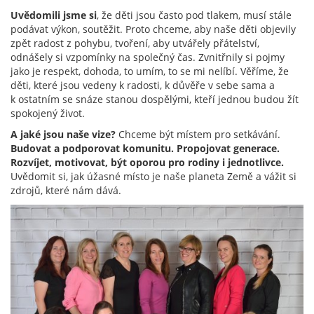
Uvědomili jsme si
, že děti jsou často pod tlakem, musí stále
podávat výkon, soutěžit. Proto chceme, aby naše děti objevily
zpět radost z pohybu, tvoření, aby utvářely přátelství,
odnášely si vzpomínky na společný čas. Zvnitřnily si pojmy
jako je respekt, dohoda, to umím, to se mi nelíbí. Věříme, že
děti, které jsou vedeny k radosti, k důvěře v sebe sama a
k ostatním se snáze stanou dospělými, kteří jednou budou žít
spokojený život.
A jaké jsou naše vize?
Chceme být místem pro setkávání.
Budovat a podporovat komunitu. Propojovat generace.
Rozvíjet, motivovat, být oporou pro rodiny i jednotlivce.
Uvědomit si, jak úžasné místo je naše planeta Země a vážit si
zdrojů, které nám dává.