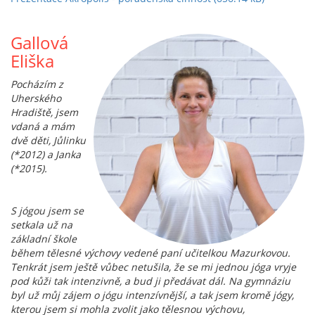
Gallová
Eliška
Pocházím z
Uherského
Hradiště, jsem
vdaná a mám
dvě děti, Jůlinku
(*2012) a Janka
(*2015).
S jógou jsem se
setkala už na
základní škole
během tělesné výchovy vedené paní učitelkou Mazurkovou.
Tenkrát jsem ještě vůbec netušila, že se mi jednou jóga vryje
pod kůži tak intenzivně, a bud ji předávat dál. Na gymnáziu
byl už můj zájem o jógu intenzívnější, a tak jsem kromě jógy,
kterou jsem si mohla zvolit jako tělesnou výchovu,