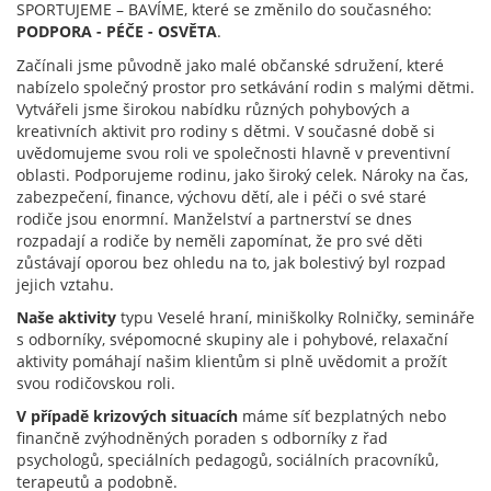
SPORTUJEME – BAVÍME, které se změnilo do současného:
PODPORA - PÉČE - OSVĚTA
.
Začínali jsme původně jako malé občanské sdružení, které
nabízelo společný prostor pro setkávání rodin s malými dětmi.
Vytvářeli jsme širokou nabídku různých pohybových a
kreativních aktivit pro rodiny s dětmi. V současné době si
uvědomujeme svou roli ve společnosti hlavně v preventivní
oblasti. Podporujeme rodinu, jako široký celek. Nároky na čas,
zabezpečení, finance, výchovu dětí, ale i péči o své staré
rodiče jsou enormní. Manželství a partnerství se dnes
rozpadají a rodiče by neměli zapomínat, že pro své děti
zůstávají oporou bez ohledu na to, jak bolestivý byl rozpad
jejich vztahu.
Naše aktivity
typu Veselé hraní, miniškolky Rolničky, semináře
s odborníky, svépomocné skupiny ale i pohybové, relaxační
aktivity pomáhají našim klientům si plně uvědomit a prožít
svou rodičovskou roli.
V případě krizových situacích
máme síť bezplatných nebo
finančně zvýhodněných poraden s odborníky z řad
psychologů, speciálních pedagogů, sociálních pracovníků,
terapeutů a podobně.