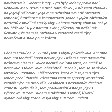
navštěvovala i večerní kurzy. Tyto byly vedeny právě paní
učitelkou Mazurkovou a prof. Baroušovou, k níž jsem chodila i
na jógový "tělocvik." Jóga mne uchvátila svou přirozeností,
jemností, funkčností a komplexností. Jeden z jejích základních
principů osmidílné stezky jógy – ahinsa (někdy ahimsa), což je
neubližování si (i ostatním, světu, přírodě), mi přišel tak
úchvatný, že jsem se rozhodla v započaté cestě jógy
pokračovat a stále po ní kráčím.
Během studií na VŠ v Brně jsem s jógou pokračovala. Ani mne
neminul tehdejší boom power jógy. Ovšem s mojí dosavadní
průpravou jsem si velice pečlivě vybírala lekce, na nichž se
pracovalo s tělem velmi obezřetně. Poznala jsem se se skvělou
lektorkou Romanou Kláštereckou, která můj zájem o jógu
jenom prohlubovala. Zúčastnila jsem se spousty workshopů
zaměřených na práci těla v ásánách s propojením dechové
činnosti. Vyzkoušela jsem praktikování Aštanga jógy s
výborným Petrem Hubem a následně s jemnější verzí
dynamické jógy Prana Vasya jógy s Petrem Smilem.