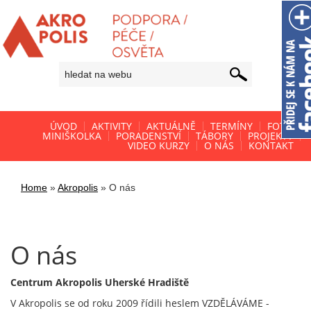
ÚVOD
AKTIVITY
AKTUÁLNĚ
TERMÍNY
FOTO
MINIŠKOLKA
PORADENSTVÍ
TÁBORY
PROJEKTY
VIDEO KURZY
O NÁS
KONTAKT
Home
»
Akropolis
»
O nás
O nás
Centrum Akropolis Uherské Hradiště
V Akropolis se od roku 2009 řídili heslem VZDĚLÁVÁME -