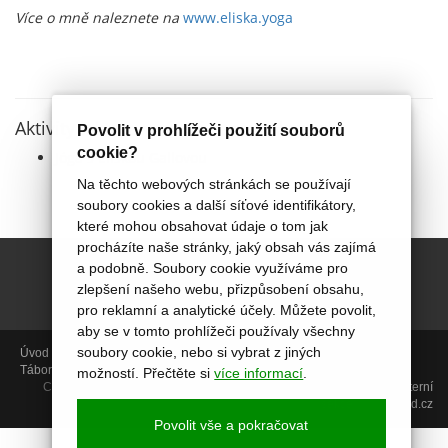
Více o mně naleznete na
www.eliska.yoga
Aktivity lektora v rámci centra Akropolis
Povolit v prohlížeči použití souborů
cookie?
Jóga s Eliškou Gallovou
Na těchto webových stránkách se používají
soubory cookies a další síťové identifikátory,
které mohou obsahovat údaje o tom jak
procházíte naše stránky, jaký obsah vás zajímá
a podobně. Soubory cookie využíváme pro
zlepšení našeho webu, přizpůsobení obsahu,
pro reklamní a analytické účely. Můžete povolit,
aby se v tomto prohlížeči používaly všechny
soubory cookie, nebo si vybrat z jiných
Úvod
Aktivity
Aktuálně
Termíny
Foto
Miniškolka
PORADENSTVÍ
Tábory
Projekty
Video kurzy
O nás
Kontakt
možností. Přečtěte si
více informací
.
Copyright © 2014, Centrum Akropolis, Uherské Hradiště |
GDPR
|
Interní
sekce
| web:
icard.cz
Povolit vše a pokračovat