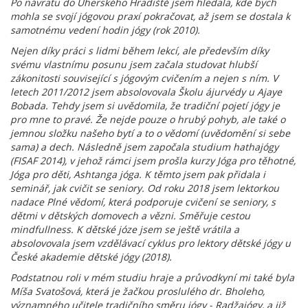
Po návratu do Uherského Hradiště jsem hledala, kde bych
mohla se svojí jógovou praxí pokračovat, až jsem se dostala k
samotnému vedení hodin jógy (rok 2010).
Nejen díky práci s lidmi během lekcí, ale především díky
svému vlastnímu posunu jsem začala studovat hlubší
zákonitosti související s jógovým cvičením a nejen s ním. V
letech 2011/2012 jsem absolovovala Školu ájurvédy u Ajaye
Bobada. Tehdy jsem si uvědomila, že tradiční pojetí jógy je
pro mne to pravé. Že nejde pouze o hrubý pohyb, ale také o
jemnou složku našeho bytí a to o vědomí (uvědomění si sebe
sama) a dech. Následně jsem započala studium hathajógy
(FISAF 2014), v jehož rámci jsem prošla kurzy Jóga pro těhotné,
Jóga pro děti, Ashtanga jóga. K těmto jsem pak přidala i
seminář, jak cvičit se seniory. Od roku 2018 jsem lektorkou
nadace Plné vědomí, která podporuje cvičení se seniory, s
dětmi v dětských domovech a vězni. Směřuje cestou
mindfullness. K dětské józe jsem se ještě vrátila a
absolovovala jsem vzdělávací cyklus pro lektory dětské jógy u
České akademie dětské jógy (2018).
Podstatnou roli v mém studiu hraje a průvodkyní mi také byla
Míša Svatošová, která je žačkou proslulého dr. Bholeho,
významného učitele tradičního směru jógy - Radžajógy, a již