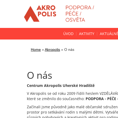
ÚVOD
AKTIVITY
AKTUÁLN
Home
»
Akropolis
»
O nás
O nás
Centrum Akropolis Uherské Hradiště
V Akropolis se od roku 2009 řídili heslem VZDĚLÁ
které se změnilo do současného:
PODPORA - PÉČE 
Začínali jsme původně jako malé občanské sdružení
prostor pro setkávání rodin s malými dětmi. Vytvář
různých pohybových a kreativních aktivit pro rodin