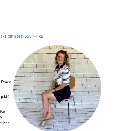
ská činnost
(656.14 kB)
. Práce
ojektů
dka
ky
ituace.