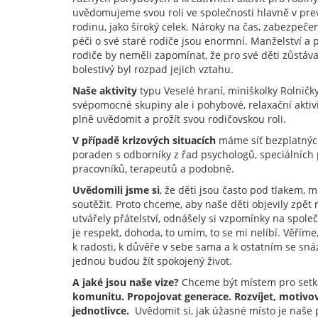
uvědomujeme svou roli ve společnosti hlavně v pre
rodinu, jako široký celek. Nároky na čas, zabezpečení
péči o své staré rodiče jsou enormní. Manželství a 
rodiče by neměli zapomínat, že pro své děti zůstáva
bolestivý byl rozpad jejich vztahu.
Naše aktivity
typu Veselé hraní, miniškolky Rolničk
svépomocné skupiny ale i pohybové, relaxační aktiv
plně uvědomit a prožít svou rodičovskou roli.
V případě krizových situacích
máme síť bezplatnýc
poraden s odborníky z řad psychologů, speciálních
pracovníků, terapeutů a podobně.
Uvědomili jsme si
, že děti jsou často pod tlakem, 
soutěžit. Proto chceme, aby naše děti objevily zpět 
utvářely přátelství, odnášely si vzpomínky na společ
je respekt, dohoda, to umím, to se mi nelíbí. Věříme,
k radosti, k důvěře v sebe sama a k ostatním se sná
jednou budou žít spokojený život.
A jaké jsou naše vize?
Chceme být místem pro setk
komunitu. Propojovat generace. Rozvíjet, motivov
jednotlivce.
Uvědomit si, jak úžasné místo je naše p