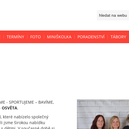
Ě
TERMÍNY
FOTO
MINIŠKOLKA
PORADENSTVÍ
TÁBORY
VÁME - SPORTUJEME – BAVÍME,
- OSVĚTA
.
, které nabízelo společný
eli jsme širokou nabídku
y s dětmi. V současné době si