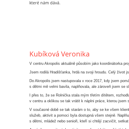
které nám dává.
Kubíková Veronika
V centru Akropolis aktuálně působím jako koordinátorka pro
Jsem rodilá Hradišťanka, hrdá na svoji hroudu. Celý život js
Do Akropolis jsem nastupovala v roce 2017, kdy jsem pomá
s dětmi mě velmi bavila, naplňovala, ale zároveň jsem se s
I přes to, že se Rolnička stala mým třetím dítětem, rozhodl
v centru a oklikou se tak vrátit k náplni práce, kterou j
V současné době se tak starám o to, aby se ke všem klien
služeb, aktivit a pomoci byla dostupná všem stejně. Naplň
s dětmi, mládež nebo senioři, kteří si chtějí zacvičit, setkat