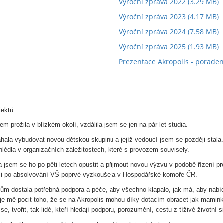
Výroční zpráva 2022
(3.29 MB)
Výroční zpráva 2023
(4.17 MB)
Výroční zpráva 2024
(7.58 MB)
Výroční zpráva 2025
(1.93 MB)
Prezentace Akropolis - poraden
jektů.
em prožila v blízkém okolí, vzdálila jsem se jen na pár let studia.
hala vybudovat novou dětskou skupinu a jejíž vedoucí jsem se později stala
hlédla v organizačních záležitostech, které s provozem souvisely.
a jsem se ho po pěti letech opustit a přijmout novou výzvu v podobě řízení pr
sem si po absolvování VŠ poprvé vyzkoušela v Hospodářské komoře ČR.
tům dostala potřebná podpora a péče, aby všechno klapalo, jak má, aby nabí
uje mě pocit toho, že se na Akropolis mohou díky dotacím obracet jak mamin
 se, tvořit, tak lidé, kteří hledají podporu, porozumění, cestu z tíživé životní s