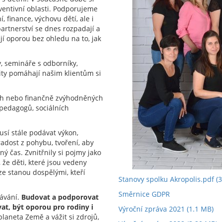
ventivní oblasti. Podporujeme
, finance, výchovu dětí, ale i
partnerství se dnes rozpadají a
jí oporou bez ohledu na to, jak
y, semináře s odborníky,
ity pomáhají našim klientům si
h nebo finančně zvýhodněných
 pedagogů, sociálních
musí stále podávat výkon,
radost z pohybu, tvoření, aby
ný čas. Zvnitřnily si pojmy jako
 že děti, které jsou vedeny
ze stanou dospělými, kteří
Stanovy spolku Akropolis.pdf
(3
Směrnice GDPR
ávání.
Budovat a podporovat
at, být oporou pro rodiny i
Výroční zpráva 2021
(1.1 MB)
laneta Země a vážit si zdrojů,