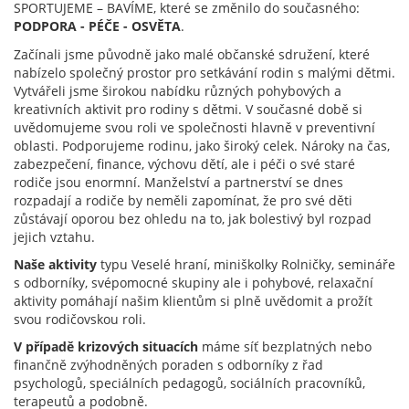
SPORTUJEME – BAVÍME, které se změnilo do současného:
PODPORA - PÉČE - OSVĚTA
.
Začínali jsme původně jako malé občanské sdružení, které
nabízelo společný prostor pro setkávání rodin s malými dětmi.
Vytvářeli jsme širokou nabídku různých pohybových a
kreativních aktivit pro rodiny s dětmi. V současné době si
uvědomujeme svou roli ve společnosti hlavně v preventivní
oblasti. Podporujeme rodinu, jako široký celek. Nároky na čas,
zabezpečení, finance, výchovu dětí, ale i péči o své staré
rodiče jsou enormní. Manželství a partnerství se dnes
rozpadají a rodiče by neměli zapomínat, že pro své děti
zůstávají oporou bez ohledu na to, jak bolestivý byl rozpad
jejich vztahu.
Naše aktivity
typu Veselé hraní, miniškolky Rolničky, semináře
s odborníky, svépomocné skupiny ale i pohybové, relaxační
aktivity pomáhají našim klientům si plně uvědomit a prožít
svou rodičovskou roli.
V případě krizových situacích
máme síť bezplatných nebo
finančně zvýhodněných poraden s odborníky z řad
psychologů, speciálních pedagogů, sociálních pracovníků,
terapeutů a podobně.