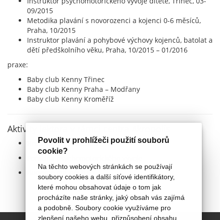
Instruktor psychomotorického vývoje dítěte, Třinec, 03-
09/2015
Metodika plavání s novorozenci a kojenci 0-6 měsíců,
Praha, 10/2015
Instruktor plavání a pohybové výchovy kojenců, batolat a
dětí předškolního věku, Praha, 10/2015 – 01/2016
praxe:
Baby club Kenny Třinec
Baby club Kenny Praha – Modřany
Baby club Kenny Kroměříž
Aktivity lektora v rámci centra Akropolis
Povolit v prohlížeči použití souborů
Hrou k rozvoji děťátka
cookie?
Poradna psychomotorického vývoje
Na těchto webových stránkách se používají
Budeme mít děťátko
soubory cookies a další síťové identifikátory,
které mohou obsahovat údaje o tom jak
procházíte naše stránky, jaký obsah vás zajímá
a podobně. Soubory cookie využíváme pro
zlepšení našeho webu, přizpůsobení obsahu,