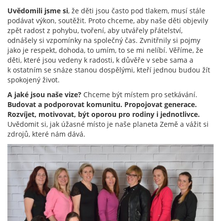
Uvědomili jsme si
, že děti jsou často pod tlakem, musí stále
podávat výkon, soutěžit. Proto chceme, aby naše děti objevily
zpět radost z pohybu, tvoření, aby utvářely přátelství,
odnášely si vzpomínky na společný čas. Zvnitřnily si pojmy
jako je respekt, dohoda, to umím, to se mi nelíbí. Věříme, že
děti, které jsou vedeny k radosti, k důvěře v sebe sama a
k ostatním se snáze stanou dospělými, kteří jednou budou žít
spokojený život.
A jaké jsou naše vize?
Chceme být místem pro setkávání.
Budovat a podporovat komunitu. Propojovat generace.
Rozvíjet, motivovat, být oporou pro rodiny i jednotlivce.
Uvědomit si, jak úžasné místo je naše planeta Země a vážit si
zdrojů, které nám dává.