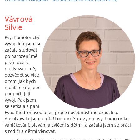
Vávrová
Silvie
Psychomotorický
vývoj dětí jsem se
začala studovat
po narození mé
první dcery,
motivovalo mě,
dozvědět se více
o tom, jak bych
mohla co nejlépe
podpořit její
vývoj. Pak jsem
se setkala s paní
Evou Kiedroňovou a její práce i osobnost mě okouzlila.
Absolvovala jsem u ní tři odborné kurzy na psychomotoriku,
vaničkování, plavání a cvičení s dětmi, a začala jsem se práci
s rodiči a dětmi věnovat.