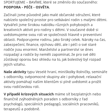
SPORTUJEME – BAVÍME, které se změnilo do současného:
PODPORA - PÉČE - OSVĚTA
.
Začínali jsme původně jako malé občanské sdružení, které
nabízelo společný prostor pro setkávání rodin s malými dětmi.
Vytvářeli jsme širokou nabídku různých pohybových a
kreativních aktivit pro rodiny s dětmi. V současné době si
uvědomujeme svou roli ve společnosti hlavně v preventivní
oblasti. Podporujeme rodinu, jako široký celek. Nároky na čas,
zabezpečení, finance, výchovu dětí, ale i péči o své staré
rodiče jsou enormní. Manželství a partnerství se dnes
rozpadají a rodiče by neměli zapomínat, že pro své děti
zůstávají oporou bez ohledu na to, jak bolestivý byl rozpad
jejich vztahu.
Naše aktivity
typu Veselé hraní, miniškolky Rolničky, semináře
s odborníky, svépomocné skupiny ale i pohybové, relaxační
aktivity pomáhají našim klientům si plně uvědomit a prožít
svou rodičovskou roli.
V případě krizových situacích
máme síť bezplatných nebo
finančně zvýhodněných poraden s odborníky z řad
psychologů, speciálních pedagogů, sociálních pracovníků,
terapeutů a podobně.