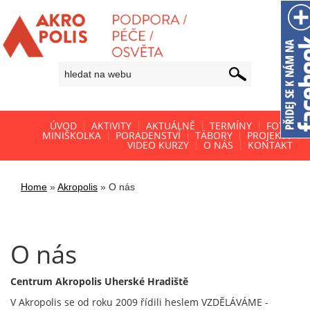
ÚVOD
AKTIVITY
AKTUÁLNĚ
TERMÍNY
FOTO
MINIŠKOLKA
PORADENSTVÍ
TÁBORY
PROJEKTY
VIDEO KURZY
O NÁS
KONTAKT
Home
»
Akropolis
»
O nás
O nás
Centrum Akropolis Uherské Hradiště
V Akropolis se od roku 2009 řídili heslem VZDĚLÁVÁME -