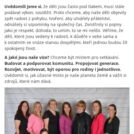
Uvědomili jsme si
, že děti jsou často pod tlakem, musí stále
podávat výkon, soutěžit. Proto chceme, aby naše děti objevily
zpět radost z pohybu, tvoření, aby utvářely přátelství,
odnášely si vzpomínky na společný čas. Zvnitřnily si pojmy
jako je respekt, dohoda, to umím, to se mi nelíbí. Věříme, že
děti, které jsou vedeny k radosti, k důvěře v sebe sama a
k ostatním se snáze stanou dospělými, kteří jednou budou žít
spokojený život.
A jaké jsou naše vize?
Chceme být místem pro setkávání.
Budovat a podporovat komunitu. Propojovat generace.
Rozvíjet, motivovat, být oporou pro rodiny i jednotlivce.
Uvědomit si, jak úžasné místo je naše planeta Země a vážit si
zdrojů, které nám dává.