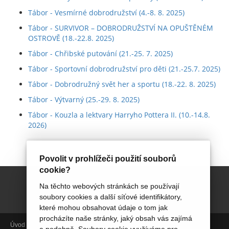
Tábor - Vesmírné dobrodružství (4.-8. 8. 2025)
Tábor - SURVIVOR – DOBRODRUŽSTVÍ NA OPUŠTĚNÉM
OSTROVĚ (18.-22.8. 2025)
Tábor - Chřibské putování (21.-25. 7. 2025)
Tábor - Sportovní dobrodružství pro děti (21.-25.7. 2025)
Tábor - Dobrodružný svět her a sportu (18.-22. 8. 2025)
Tábor - Výtvarný (25.-29. 8. 2025)
Tábor - Kouzla a lektvary Harryho Pottera II. (10.-14.8.
2026)
Povolit v prohlížeči použití souborů
cookie?
Na těchto webových stránkách se používají
soubory cookies a další síťové identifikátory,
které mohou obsahovat údaje o tom jak
procházíte naše stránky, jaký obsah vás zajímá
Úvod
Aktivity
Aktuálně
Termíny
Foto
Miniškolka
PORADENSTVÍ