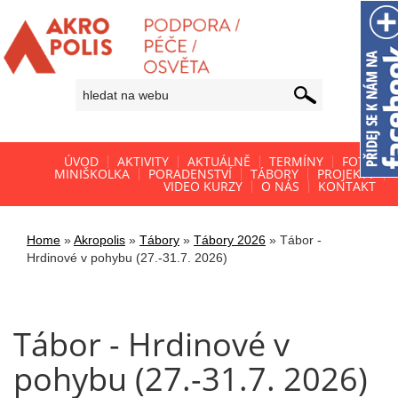
ÚVOD
AKTIVITY
AKTUÁLNĚ
TERMÍNY
FOTO
MINIŠKOLKA
PORADENSTVÍ
TÁBORY
PROJEKTY
VIDEO KURZY
O NÁS
KONTAKT
Home
»
Akropolis
»
Tábory
»
Tábory 2026
»
Tábor -
Hrdinové v pohybu (27.-31.7. 2026)
Tábor - Hrdinové v
pohybu (27.-31.7. 2026)