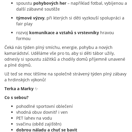
spoustu
pohybových her
– například fotbal, vybíjenou a
další zábavné soutěže
týmové výzvy
, při kterých si děti vyzkouší spolupráci a
fair play
rozvoj
komunikace a vztahů s vrstevníky
hravou
formou
Čeká nás týden plný smíchu, energie, pohybu a nových
kamarádství. Uděláme vše pro to, aby si děti tábor užily,
odnesly si spoustu zážitků a chodily domů příjemně unavené
a plné dojmů.
Už teď se moc těšíme na společně strávený týden plný zábavy
a hrdinských výkonů!
Terka a Marky
✨
Co s sebou?
pohodlné sportovní oblečení
vhodná obuv dovnitř i ven
PET lahev na vodu
svačinu (oběd zajištěn)
dobrou náladu a chuť se bavit