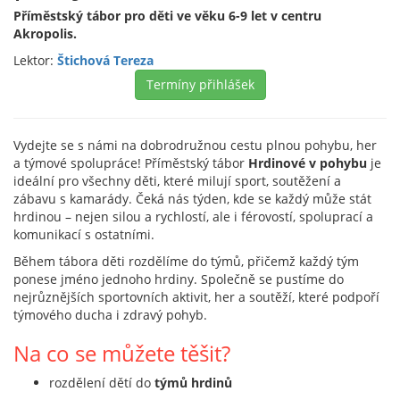
Příměstský tábor pro děti ve věku 6-9 let v centru
Akropolis.
Lektor:
Štichová Tereza
Termíny přihlášek
Vydejte se s námi na dobrodružnou cestu plnou pohybu, her
a týmové spolupráce! Příměstský tábor
Hrdinové v pohybu
je
ideální pro všechny děti, které milují sport, soutěžení a
zábavu s kamarády. Čeká nás týden, kde se každý může stát
hrdinou – nejen silou a rychlostí, ale i férovostí, spoluprací a
komunikací s ostatními.
Během tábora děti rozdělíme do týmů, přičemž každý tým
ponese jméno jednoho hrdiny. Společně se pustíme do
nejrůznějších sportovních aktivit, her a soutěží, které podpoří
týmového ducha i zdravý pohyb.
Na co se můžete těšit?
rozdělení dětí do
týmů hrdinů