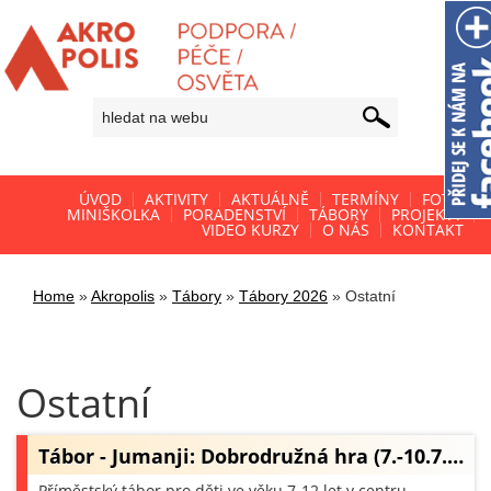
ÚVOD
AKTIVITY
AKTUÁLNĚ
TERMÍNY
FOTO
MINIŠKOLKA
PORADENSTVÍ
TÁBORY
PROJEKTY
VIDEO KURZY
O NÁS
KONTAKT
Home
»
Akropolis
»
Tábory
»
Tábory 2026
»
Ostatní
Ostatní
Tábor - Jumanji: Dobrodružná hra (7.-10.7.…
Příměstský tábor pro děti ve věku 7-12 let v centru