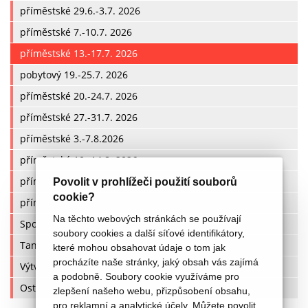
příměstské 29.6.-3.7. 2026
příměstské 7.-10.7. 2026
příměstské 13.-17.7. 2026
pobytový 19.-25.7. 2026
příměstské 20.-24.7. 2026
příměstské 27.-31.7. 2026
příměstské 3.-7.8.2026
příměstské 10.-14.8. 2026
příměstské 17.-21.8. 2026
Povolit v prohlížeči použití souborů
cookie?
příměstské 24.-28.8. 2026
Na těchto webových stránkách se používají
Sportovní
soubory cookies a další síťové identifikátory,
Taneční
které mohou obsahovat údaje o tom jak
procházíte naše stránky, jaký obsah vás zajímá
Výtvarné
a podobně. Soubory cookie využíváme pro
Ostatní
zlepšení našeho webu, přizpůsobení obsahu,
pro reklamní a analytické účely. Můžete povolit,