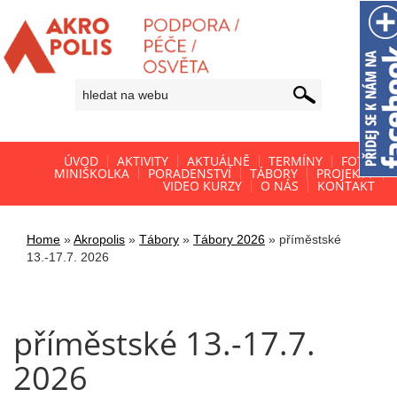
ÚVOD
AKTIVITY
AKTUÁLNĚ
TERMÍNY
FOTO
MINIŠKOLKA
PORADENSTVÍ
TÁBORY
PROJEKTY
VIDEO KURZY
O NÁS
KONTAKT
Home
»
Akropolis
»
Tábory
»
Tábory 2026
»
příměstské
13.-17.7. 2026
příměstské 13.-17.7.
2026