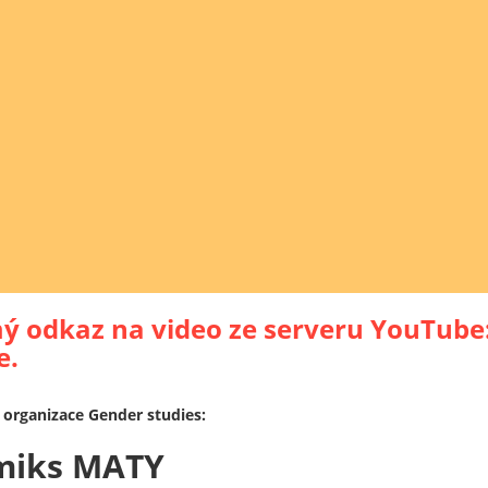
ý odkaz na video ze serveru YouTube
e.
organizace Gender studies:
miks MATY