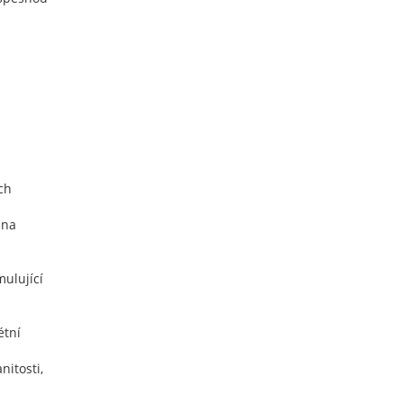
ch
 na
mulující
étní
nitosti,