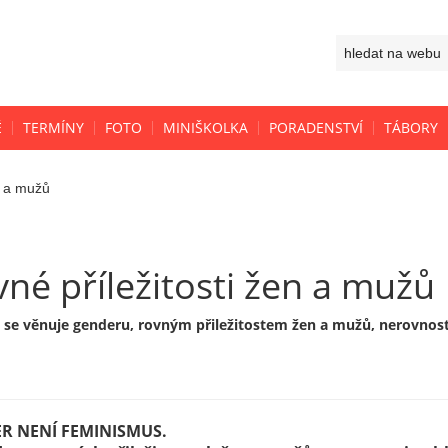
Ě
TERMÍNY
FOTO
MINIŠKOLKA
PORADENSTVÍ
TÁBORY
n a mužů
né příležitosti žen a mužů
 se věnuje genderu, rovným přiležitostem žen a mužů, nerovno
R NENÍ FEMINISMUS.