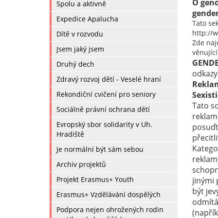
O gend
Spolu a aktivně
gender
Expedice Apalucha
Tato se
http://
Dítě v rozvodu
Zde naj
Jsem jaký jsem
věnujíc
GENDE
Druhý dech
odkazy
Zdravý rozvoj dětí - Veselé hraní
Reklam
Rekondiční cvičení pro seniory
Sexist
Tato s
Sociálně právní ochrana dětí
reklamě
Evropský sbor solidarity v Uh.
posuďt
Hradiště
přecitli
Katego
Je normální být sám sebou
reklamy
Archiv projektů
schopn
Projekt Erasmus+ Youth
jinými
být jev
Erasmus+ Vzdělávání dospělých
odmítá
Podpora nejen ohrožených rodin
(napří