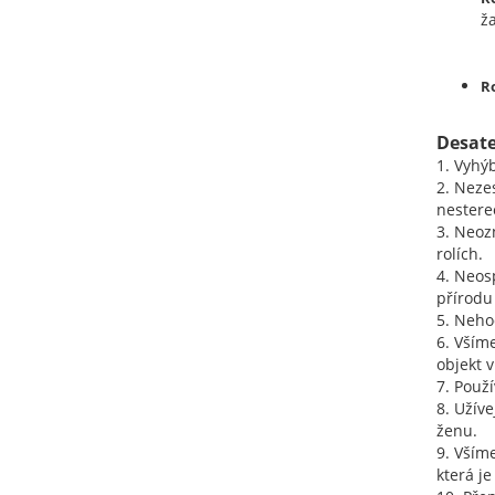
ž
R
Desate
1. Vyhý
2. Neze
nestere
3. Neoz
rolích.
4. Neos
přírodu 
5. Neho
6. Všíme
objekt 
7. Použ
8. Užív
ženu.
9. Vším
která je