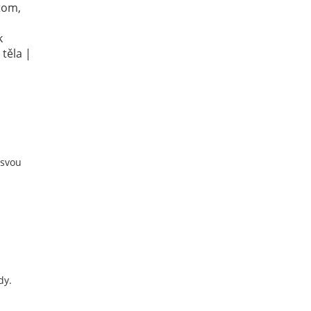
tom,
k
těla |
 svou
dy.