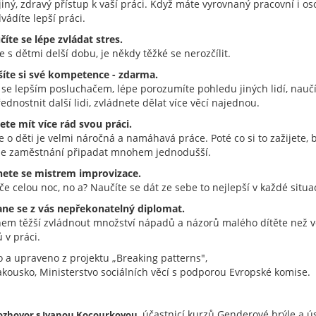
jiný, zdravý přístup k vaší práci. Když máte vyrovnaný pracovní i os
dvádíte lepší práci.
číte se lépe zvládat stres.
e s dětmi delší dobu, je někdy těžké se nerozčílit.
ýšíte si své kompetence - zdarma.
 se lepším posluchačem, lépe porozumíte pohledu jiných lidí, naučí
ednostnit další lidi, zvládnete dělat více věcí najednou.
ete mít více rád svou práci.
e o děti je velmi náročná a namáhavá práce. Poté co si to zažijete,
e zaměstnání připadat mnohem jednodušší.
anete se mistrem improvizace.
če celou noc, no a? Naučíte se dát ze sebe to nejlepší v každé situac
tane se z vás nepřekonatelný diplomat.
em těžší zvládnout množství nápadů a názorů malého dítěte než v
ů v práci.
o a upraveno z projektu „Breaking patterns",
akousko, Ministerstvo sociálních věcí s podporou Evropské komise.
, účastnicí kurzů Genderové brýle a 
ozhovor s Ivanou Kocourkovou