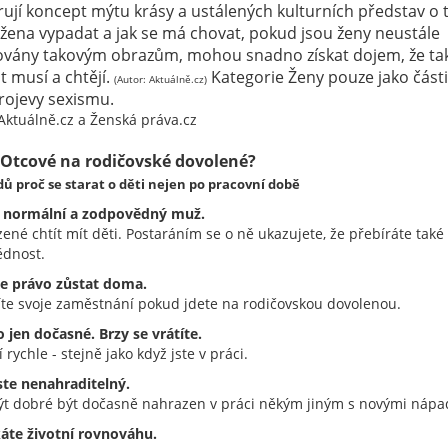
ují koncept mýtu krásy a ustálených kulturních představ o 
 žena vypadat a jak se má chovat, pokud jsou ženy neustále
ovány takovým obrazům, mohou snadno získat dojem, že ta
 musí a chtějí.
Kategorie Ženy pouze jako části 
(Autor: Aktuálně.cz)
rojevy sexismu.
 Aktuálně.cz a Ženská práva.cz
Otcové na rodičovské dovolené?
ů proč se starat o děti nejen po pracovní době
te normální a zodpovědný muž.
zené chtít mít děti. Postaráním se o ně ukazujete, že přebíráte také
dnost.
te právo zůstat doma.
íte svoje zaměstnání pokud jdete na rodičovskou dovolenou.
to jen dočasné. Brzy se vrátíte.
 rychle - stejně jako když jste v práci.
jste nenahraditelný.
t dobré být dočasně nahrazen v práci někým jiným s novými nápa
skáte životní rovnováhu.