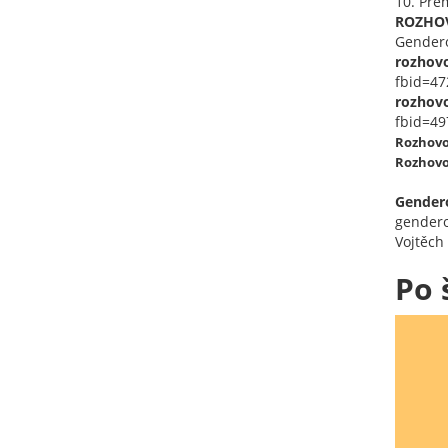
10. Pře
ROZHO
Gendero
rozhovo
fbid=4
rozhovo
fbid=4
Rozhovo
Rozhov
Gender
gendero
Vojtěch
Po 