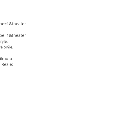
pe=1&theater
pe=1&theater
rýle.
é brýle.
ilmu o
 Režie: