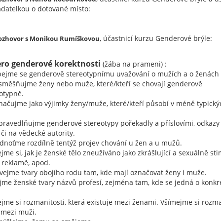
adatelkou o dotované místo:
, účastnicí kurzu Genderové brýle:
ozhovor s Monikou Rumíškovou
ro genderové korektnosti
(žába na prameni) :
bejme se genderově stereotypnímu uvažování o mužích a o ženách
směšňujme ženy nebo muže, které/kteří se chovají genderově
otypně.
načujme jako výjimky ženy/muže, které/kteří působí v méně typický
pravedlňujme genderové stereotypy pořekadly a příslovími, odkazy
či na vědecké autority.
dnoťme rozdílně tentýž projev chování u žen a u mužů.
jme si, jak je ženské tělo zneužíváno jako zkrášlující a sexuálně sti
v reklamě, apod.
ívejme tvary obojího rodu tam, kde mají označovat ženy i muže.
ejme ženské tvary názvů profesí, zejména tam, kde se jedná o konkr
ejme si rozmanitosti, která existuje mezi ženami. Všímejme si rozma
 mezi muži.