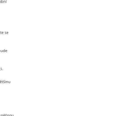
obní
te se
 bude
i.
ětšinu
úspěšnou