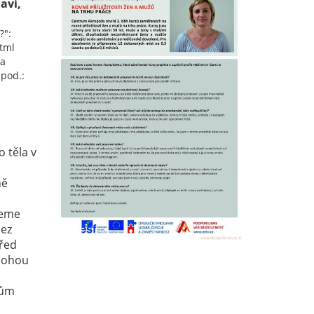
aví,
?":
tml
ea
apod.:
 těla v
ně
jeme
bez
řed
 mohou
zům