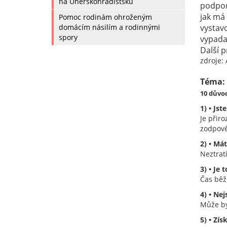
na Uherskohradišťsku
podpor
jak má
Pomoc rodinám ohroženým
domácím násilím a rodinnými
vystav
spory
vypadat
Další p
zdroje:
Téma: 
10 důvod
1) • Js
Je přiro
zodpově
2) • Má
Neztrat
3) • Je 
Čas běží
4) • Ne
Může bý
5) • Zí