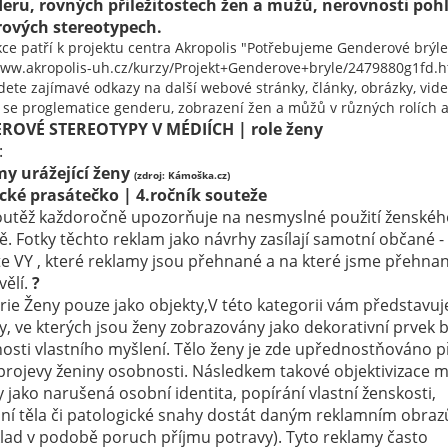
eru, rovných přiležitostech žen a mužů, nerovnosti pohl
ových stereotypech.
kce patří k projektu centra Akropolis "Potřebujeme Genderové brýle
www.akropolis-uh.cz/kurzy/Projekt+Genderove+bryle/2479880g1fd.h
dete zajímavé odkazy na další webové stránky, články, obrázky, vid
í se proglematice genderu, zobrazení žen a můžů v různých rolích 
ROVÉ STEREOTYPY V MÉDIÍCH | role ženy
:
y urážející ženy
(zdroj: Kámoška.cz)
ické prasátečko | 4.ročník souteže
outěž každoročně upozorňuje na nesmyslné použití ženského
. Fotky těchto reklam jako návrhy zasílají samotní občané -
e VY , které reklamy jsou přehnané a na které jsme přehna
vělí.
?
rie Ženy pouze jako objekty,V této kategorii vám představu
, ve kterých jsou ženy zobrazovány jako dekorativní prvek 
osti vlastního myšlení. Tělo ženy je zde upřednostňováno p
 projevy ženiny osobnosti. Následkem takové objektivizace
y jako narušená osobní identita, popírání vlastní ženskosti,
ní těla či patologické snahy dostát daným reklamním obra
klad v podobě poruch příjmu potravy). Tyto reklamy často