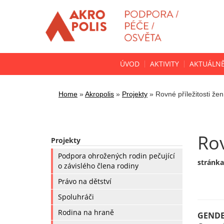
ÚVOD
AKTIVITY
AKTUÁLN
Home
»
Akropolis
»
Projekty
»
Rovné příležitosti že
Rov
Projekty
Podpora ohrožených rodin pečující
stránka
o závislého člena rodiny
Právo na dětství
Spoluhráči
Rodina na hraně
GENDE