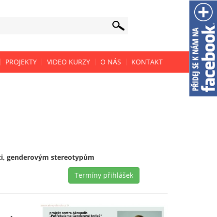
PROJEKTY
VIDEO KURZY
O NÁS
KONTAKT
sti, genderovým stereotypům
Termíny přihlášek