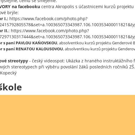
mýšlejme, čemu se smějeme.
VORY
na facebooku
centra Akropolis s účastnicemi kurzů projektu
vé brýle:
r I.:
https://www.facebook.com/photo.php?
72415792805578&set=a.100365073343987.106.100353400011821&ty
r II.
: https://www.facebook.com/photo.php?
97297130317444&set=a.100365073343987.106.100353400011821&ty
r s paní PAVLOU KAŃOVSKOU
, absolventkou kurzů projektu Genderové B
or s paní RENATOU KALOUSOVOU
, absolventkou kurzů projektu Genderov
ové streotypy
- český videospot: Ukázka z hraného instruktážního f
vých stereotypech při výběru povolání žáků posledních ročníků ZŠ.
 Kopecký
škole