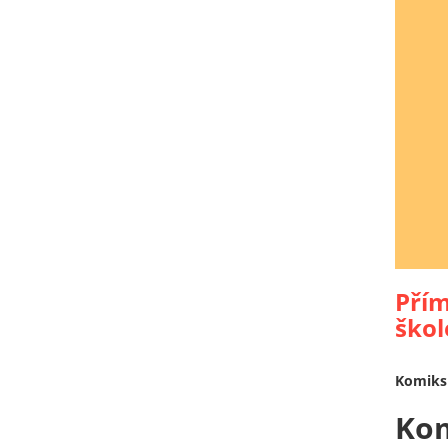
Přím
škol
Komiks 
Ko