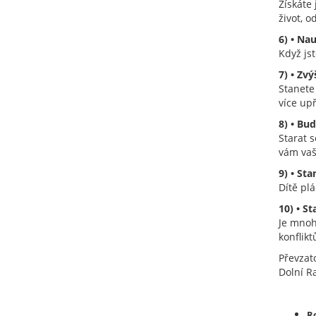
Získáte 
život, o
6) • Nau
Když jst
7) • Zv
Stanete
více upř
8) • Bud
Starat s
vám vaš
9) • St
Dítě plá
10) • S
Je mnoh
konflikt
Převzat
Dolní R
R