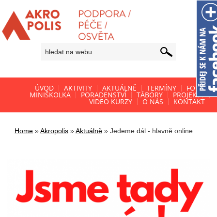
ÚVOD
AKTIVITY
AKTUÁLNĚ
TERMÍNY
FOTO
MINIŠKOLKA
PORADENSTVÍ
TÁBORY
PROJEKTY
VIDEO KURZY
O NÁS
KONTAKT
Home
»
Akropolis
»
Aktuálně
»
Jedeme dál - hlavně online