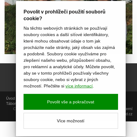
Povolit v prohlížeči použití souborů
cookie?
Na těchto webových stránkách se používají
soubory cookies a další síťové identifikátory,
které mohou obsahovat údaje o tom jak
procházíte naše stránky, jaký obsah vás zajímá
a podobně. Soubory cookie využíváme pro
zlepšení našeho webu, přizpůsobení obsahu,
pro reklamní a analytické účely. Můžete povolit,
aby se v tomto prohlížeči používaly všechny
soubory cookie, nebo si vybrat z jiných
možností. Přečtěte si
více informací
.
Úvod
Aktivity
Aktuálně
Termíny
Foto
Miniškolka
PORADENSTVÍ
Povolit vše a pokračovat
Tábory
Projekty
Video kurzy
O nás
Kontakt
Copyright © 2014, Centrum Akropolis, Uherské Hradiště |
GDPR
|
Interní
sekce
| web:
icard.cz
Více možností