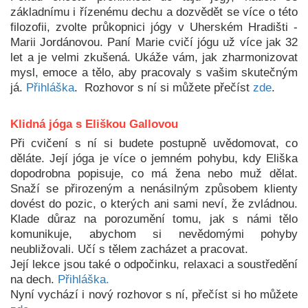
základnímu i řízenému dechu a dozvědět se více o této
filozofii, zvolte průkopnici jógy v Uherském Hradišti -
Marii Jordánovou. Paní Marie cvičí jógu už více jak 32
let a je velmi zkušená. Ukáže vám, jak zharmonizovat
mysl, emoce a tělo, aby pracovaly s vašim skutečným
já.
Přihláška
. Rozhovor s ní si můžete přečíst
zde
.
Klidná jóga s Eliškou Gallovou
Při cvičení s ní si budete postupně uvědomovat, co
děláte. Její jóga je více o jemném pohybu, kdy Eliška
dopodrobna popisuje, co má žena nebo muž dělat.
Snaží se přirozeným a nenásilným způsobem klienty
dovést do pozic, o kterých ani sami neví, že zvládnou.
Klade důraz na porozumění tomu, jak s námi tělo
komunikuje, abychom si nevědomými pohyby
neubližovali. Učí s tělem zacházet a pracovat.
Její lekce jsou také o odpočinku, relaxaci a soustředění
na dech.
Přihláška.
Nyní vychází i nový rozhovor s ní, přečíst si ho můžete