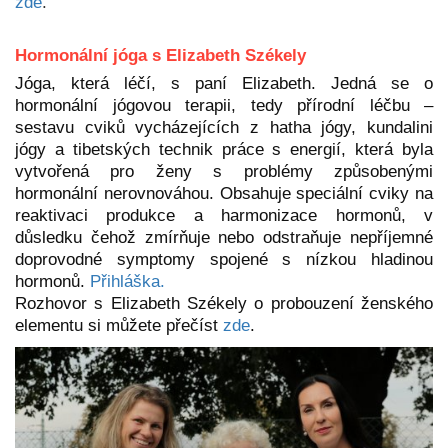
zde
.
Hormonální jóga s Elizabeth Székely
Jóga, která léčí, s paní Elizabeth. Jedná se o
h
ormonální jógov
ou
terapi
i, tedy
přírodní léčb
u
–
sestav
u
cviků vycházejících z hatha jógy, kundalini
jógy a tibetských technik práce s energií, která byla
vytvořená pro ženy s problémy způsobenými
hormonální nerovnováhou. Obsahuje speciální cviky na
reaktivaci produkce a harmonizace hormonů, v
důsledku čehož zmírňuje nebo odstraňuje nepříjemné
doprovodné symptomy spojené s nízkou hladinou
hormonů.
Přihláška.
Rozhovor s Elizabeth Székely o
probouzení
ženské
ho
elementu si můžete přečíst
zde
.