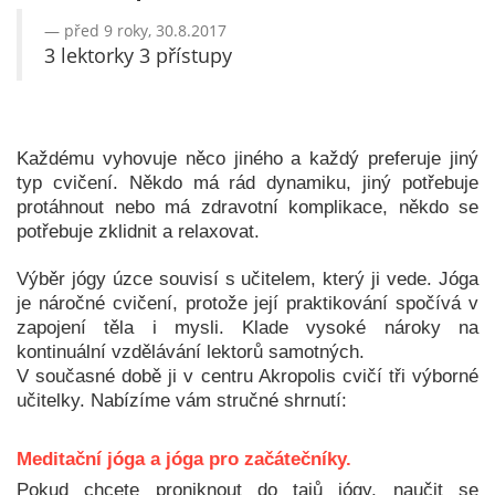
před 9 roky, 30.8.2017
3 lektorky 3 přístupy
Každému vyhovuje něco jiného a každý preferuje jiný
typ cvičení. Někdo má rád dynamiku, jiný potřebuje
protáhnout nebo má zdravotní komplikace, někdo se
potřebuje zklidnit a relaxovat.
Výběr jógy úzce souvisí s učitelem, který ji vede. Jóga
je náročné cvičení, protože její praktikování spočívá v
zapojení těla i mysli. Klade vysoké nároky na
kontinuální vzdělávání lektorů samotných.
V současné době ji v centru Akropolis cvičí tři výborné
učitelky. Nabízíme vám stručné shrnutí:
Meditační jóga a jóga pro začátečníky.
Pokud chcete proniknout do tajů jógy, naučit se