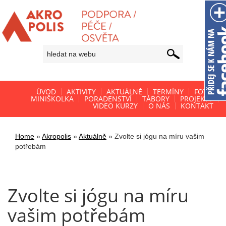
ÚVOD
AKTIVITY
AKTUÁLNĚ
TERMÍNY
FOTO
MINIŠKOLKA
PORADENSTVÍ
TÁBORY
PROJEKTY
VIDEO KURZY
O NÁS
KONTAKT
Home
»
Akropolis
»
Aktuálně
»
Zvolte si jógu na míru vašim
potřebám
Zvolte si jógu na míru
vašim potřebám