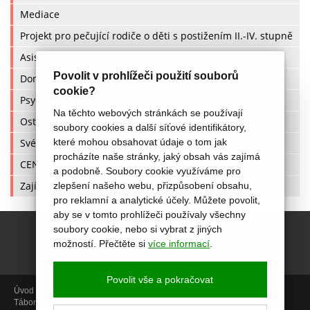
Mediace
Projekt pro pečující rodiče o děti s postižením II.-IV. stupně
Asistovaný kontakt / asistované předávání
Povolit v prohlížeči použití souborů
Domácí násilí
cookie?
Psychomotorický vývoj
Na těchto webových stránkách se používají
Ostatní poradny
soubory cookies a další síťové identifikátory,
Svépomocné skupiny
které mohou obsahovat údaje o tom jak
procházíte naše stránky, jaký obsah vás zajímá
CENÍK
a podobně. Soubory cookie využíváme pro
Zajímavé články a odkazy
zlepšení našeho webu, přizpůsobení obsahu,
pro reklamní a analytické účely. Můžete povolit,
aby se v tomto prohlížeči používaly všechny
soubory cookie, nebo si vybrat z jiných
možností. Přečtěte si
více informací
.
Povolit vše a pokračovat
Úvod
Aktivity
Aktuálně
Termíny
Foto
Miniškolka
PORADENSTVÍ
Tábory
Projekty
Video kurzy
O nás
Kontakt