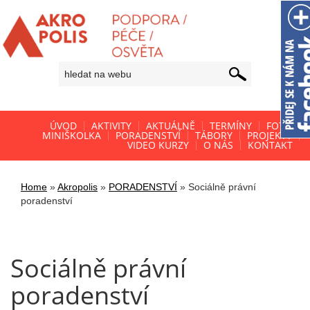
ÚVOD
AKTIVITY
AKTUÁLNĚ
TERMÍNY
FOTO
MINIŠKOLKA
PORADENSTVÍ
TÁBORY
PROJEKTY
VIDEO KURZY
O NÁS
KONTAKT
Home
»
Akropolis
»
PORADENSTVÍ
»
Sociálně právní
poradenství
Sociálně právní
poradenství