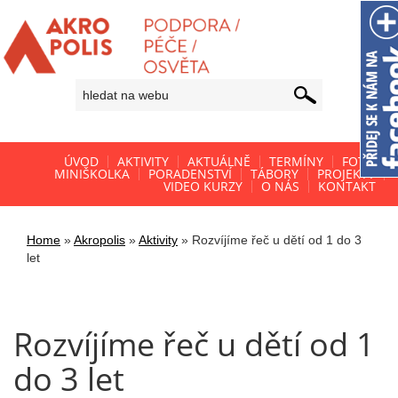
ÚVOD
AKTIVITY
AKTUÁLNĚ
TERMÍNY
FOTO
MINIŠKOLKA
PORADENSTVÍ
TÁBORY
PROJEKTY
VIDEO KURZY
O NÁS
KONTAKT
Home
»
Akropolis
»
Aktivity
»
Rozvíjíme řeč u dětí od 1 do 3
let
Rozvíjíme řeč u dětí od 1
do 3 let