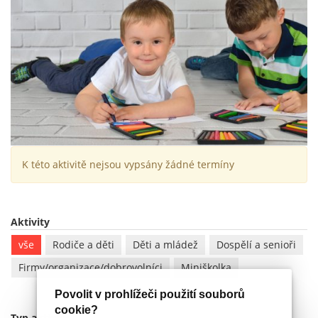
K této aktivitě nejsou vypsány žádné termíny
Aktivity
vše
Rodiče a děti
Děti a mládež
Dospělí a senioři
Firmy/organizace/dobrovolníci
Miniškolka
Povolit v prohlížeči použití souborů
cookie?
Typ aktivity