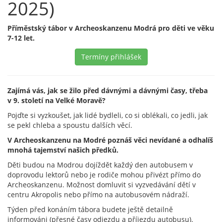
2025)
Příměstský tábor v Archeoskanzenu Modrá pro děti ve věku
7-12 let.
Termíny přihlášek
Zajímá vás, jak se žilo před dávnými a dávnými časy, třeba
v 9. století na Velké Moravě?
Pojďte si vyzkoušet, jak lidé bydleli, co si oblékali, co jedli, jak
se pekl chleba a spoustu dalších věcí.
V Archeoskanzenu na Modré poznáš věci nevídané a odhalíš
mnohá tajemství našich předků.
Děti budou na Modrou dojíždět každý den autobusem v
doprovodu lektorů nebo je rodiče mohou přivézt přímo do
Archeoskanzenu. Možnost domluvit si vyzvedávání dětí v
centru Akropolis nebo přímo na autobusovém nádraží.
Týden před konáním tábora budete ještě detailně
informováni (přesné časy odjezdu a příjezdu autobusu).