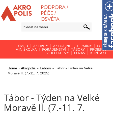
ÚVOD
AKTIVITY
AKTUÁLNĚ
TERMÍNY
FOTO
MINIŠKOLKA
PORADENSTVÍ
TÁBORY
PROJEKTY
VIDEO KURZY
O NÁS
KONTAKT
Home
»
Akropolis
»
Tábory
»
Tábor - Týden na Velké
Moravě II. (7.-11. 7. 2025)
Tábor - Týden na Velké
Moravě II. (7.-11. 7.