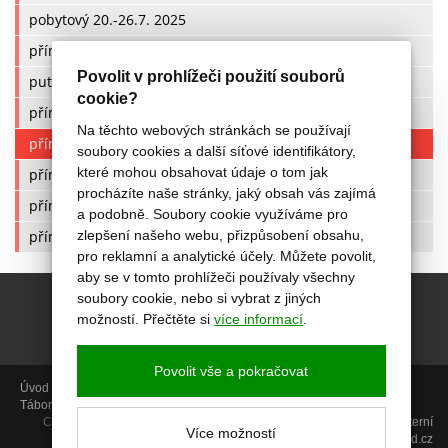
pobytový 20.-26.7. 2025
příměstské 21.-25.7. 2025
Povolit v prohlížeči použití souborů
putovní 21. - 25.7. 2025
cookie?
příměstské 28.7.- 1.8.2025
Na těchto webových stránkách se používají
příměstské 4.-8.8. 2025
soubory cookies a další síťové identifikátory,
které mohou obsahovat údaje o tom jak
příměstské 11.-15.8. 2025
procházíte naše stránky, jaký obsah vás zajímá
příměstské 18.-22.8. 2025
a podobně. Soubory cookie využíváme pro
příměstské 25.-29.8. 2025
zlepšení našeho webu, přizpůsobení obsahu,
pro reklamní a analytické účely. Můžete povolit,
aby se v tomto prohlížeči používaly všechny
soubory cookie, nebo si vybrat z jiných
možností. Přečtěte si
více informací
.
Povolit vše a pokračovat
Úvod
Aktivity
Aktuálně
Termíny
Foto
Miniškolka
PORADENSTVÍ
Tábory
Projekty
Video kurzy
O nás
Kontakt
Copyright © 2014, Centrum Akropolis, Uherské Hradiště |
GDPR
|
Interní
Více možností
sekce
| web:
icard.cz