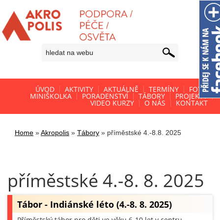
ÚVOD
AKTIVITY
AKTUÁLNĚ
TERMÍNY
FOTO
MINIŠKOLKA
PORADENSTVÍ
TÁBORY
PROJEKTY
VIDEO KURZY
O NÁS
KONTAKT
Home
»
Akropolis
»
Tábory
»
příměstské 4.-8.8. 2025
příměstské 4.-8. 8. 2025
Tábor - Indiánské léto (4.-8. 8. 2025)
Příměstský tábor pro děti ve věku 6-10 let v centru