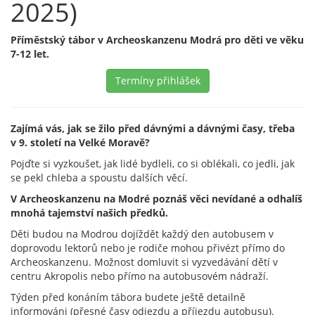
2025)
Příměstský tábor v Archeoskanzenu Modrá pro děti ve věku
7-12 let.
Termíny přihlášek
Zajímá vás, jak se žilo před dávnými a dávnými časy, třeba
v 9. století na Velké Moravě?
Pojďte si vyzkoušet, jak lidé bydleli, co si oblékali, co jedli, jak
se pekl chleba a spoustu dalších věcí.
V Archeoskanzenu na Modré poznáš věci nevídané a odhalíš
mnohá tajemství našich předků.
Děti budou na Modrou dojíždět každý den autobusem v
doprovodu lektorů nebo je rodiče mohou přivézt přímo do
Archeoskanzenu. Možnost domluvit si vyzvedávání dětí v
centru Akropolis nebo přímo na autobusovém nádraží.
Týden před konáním tábora budete ještě detailně
informováni (přesné časy odjezdu a příjezdu autobusu).