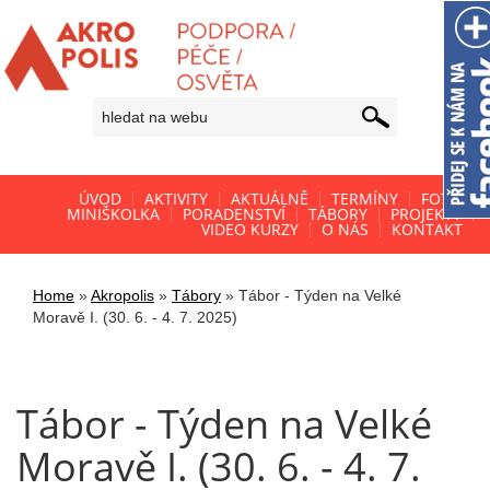
ÚVOD
AKTIVITY
AKTUÁLNĚ
TERMÍNY
FOTO
MINIŠKOLKA
PORADENSTVÍ
TÁBORY
PROJEKTY
VIDEO KURZY
O NÁS
KONTAKT
Home
»
Akropolis
»
Tábory
»
Tábor - Týden na Velké
Moravě I. (30. 6. - 4. 7. 2025)
Tábor - Týden na Velké
Moravě I. (30. 6. - 4. 7.