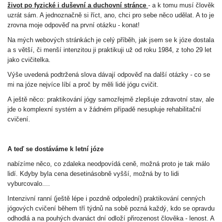
život po fyzické i duševní a duchovní stránce
- a k tomu musí člověk
uzrát sám. A jednoznačně si říct, ano, chci pro sebe něco udělat. A to je
zrovna moje odpověď na první otázku - konat!
Na mých webových stránkách je celý příběh, jak jsem se k józe dostala
a s větší, či menší intenzitou ji praktikuji už od roku 1984, z toho 29 let
jako cvičitelka.
Výše uvedená podtržená slova dávají odpověď na další otázky - co se
mi na józe nejvíce líbí a proč by měli lidé jógu cvičit.
A ještě něco: praktikování jógy samozřejmě zlepšuje zdravotní stav, ale
jde o komplexní systém a v žádném případě nesupluje rehabilitační
cvičení.
A teď se dostáváme k letní józe
nabízíme něco, co zdaleka neodpovídá ceně, možná proto je tak málo
lidí. Kdyby byla cena desetinásobně vyšší, možná by to lidi
vyburcovalo....
Intenzivní ranní (ještě lépe i pozdně odpolední) praktikování cenných
jógových cvičení během tří týdnů na sobě pozná každý, kdo se opravdu
odhodlá a na pouhých dvanáct dní odloží přirozenost člověka - lenost. A