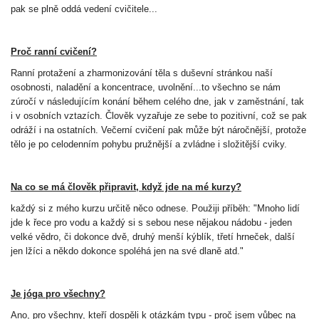
pak se plně oddá vedení cvičitele...
Proč ranní cvičení?
Ranní protažení a zharmonizování těla s duševní stránkou naší
osobnosti, naladění a koncentrace, uvolnění...to všechno se nám
zúročí v následujícím konání během celého dne, jak v zaměstnání, tak
i v osobních vztazích. Člověk vyzařuje ze sebe to pozitivní, což se pak
odráží i na ostatních. Večerní cvičení pak může být náročnější, protože
tělo je po celodenním pohybu pružnější a zvládne i složitější cviky.
Na co se má člověk připravit, když jde na mé kurzy?
každý si z mého kurzu určitě něco odnese. Použiji příběh: "Mnoho lidí
jde k řece pro vodu a každý si s sebou nese nějakou nádobu - jeden
velké vědro, či dokonce dvě, druhý menší kýblík, třetí hrneček, další
jen lžíci a někdo dokonce spoléhá jen na své dlaně atd."
Je jóga pro všechny?
Ano, pro všechny, kteří dospěli k otázkám typu - proč jsem vůbec na