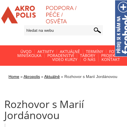
ÚVOD
AKTIVITY
AKTUÁLNĚ
TERMÍNY
FOTO
MINIŠKOLKA
PORADENSTVÍ
TÁBORY
PROJEKTY
VIDEO KURZY
O NÁS
KONTAKT
Home
»
Akropolis
»
Aktuálně
»
Rozhovor s Marií Jordánovou
Rozhovor s Marií
Jordánovou