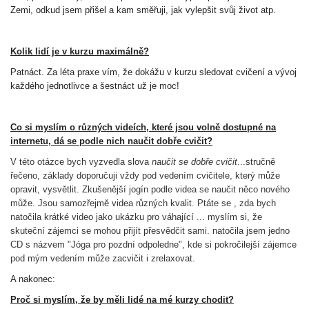
Zemi, odkud jsem přišel a kam směřuji, jak vylepšit svůj život atp.
Kolik lidí je v kurzu maximálně?
Patnáct. Za léta praxe vím, že dokážu v kurzu sledovat cvičení a vývoj
každého jednotlivce a šestnáct už je moc!
Co si myslím o různých videích, které jsou volně dostupné na
internetu, dá se podle nich naučit dobře cvičit?
V této otázce bych vyzvedla slova
naučit se dobře cvičit
...stručně
řečeno, základy doporučuji vždy pod vedením cvičitele, který může
opravit, vysvětlit. Zkušenější jogín podle videa se naučit něco nového
může. Jsou samozřejmě videa různých kvalit. Ptáte se , zda bych
natočila krátké video jako ukázku pro váhající ... myslím si, že
skuteční zájemci se mohou přijít přesvědčit sami. natočila jsem jedno
CD s názvem "Jóga pro pozdní odpoledne", kde si pokročilejší zájemce
pod mým vedením může zacvičit i zrelaxovat.
A nakonec:
Proč si myslím, že by měli lidé na mé kurzy chodit?