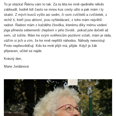
To je otázka! Řeknu vám to tak. Za ta léta ke mně ojediněle někdo
zabloudil, hodně lidí často se mnou kus cesty ušlo a pak mám i ty
skalní. Z mých kurzů vyšlo asi sedm, či osm cvičitelů a cvičitelek, z
nichž ti, kteří jsou aktivní, jsou vyhledávaní, z toho mám největší
radost. Radost mám z každého člověka, kterému díky mému vedení
jóga přinesla sebemenší zlepšení v jeho životě...pokud jste dočetli až
sem, už tušíte. Mám ke svým svěřencům pozitivní vztah, mám je ráda,
vážím si jich a vím, že ke mně nepřišli náhodou. Náhody neexistují.
Proto nepřesvědčuji. Kdo ke mně přijít má, přijde. Když je žák
připraven, učitel se najde.
Krásný den,
Marie Jordánová