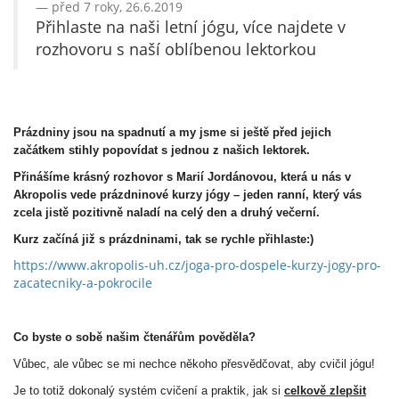
před 7 roky, 26.6.2019
Přihlaste na naši letní jógu, více najdete v
rozhovoru s naší oblíbenou lektorkou
Prázdniny jsou na spadnutí a my jsme si ještě před jejich
začátkem stihly popovídat s jednou z našich lektorek.
Přinášíme krásný rozhovor s Marií Jordánovou, která u nás v
Akropolis vede prázdninové kurzy jógy – jeden ranní, který vás
zcela jistě pozitivně naladí na celý den a druhý večerní.
Kurz začíná již s prázdninami, tak se rychle přihlaste:)
https://www.akropolis-uh.cz/joga-pro-dospele-kurzy-jogy-pro-
zacatecniky-a-pokrocile
Co byste o sobě našim čtenářům pověděla?
Vůbec, ale vůbec se mi nechce někoho přesvědčovat, aby cvičil jógu!
Je to totiž dokonalý systém cvičení a praktik, jak si
celkově zlepšit