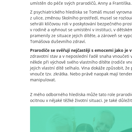
umístěn do péče svých prarodičů, Anny a Františka.
Z psychiatrického hlediska se Tomáš musel vyrovna
z ulice, změnou školního prostředí, musel se rozlouč
sehráli klíčovou roli v poskytování bezpečného pros
v rodině a vyhnout se umístění v instituci, v děts
pramenily ze situace jejich dítěte, a zároveň se v
Tomášova duševního zdraví.
Prarodiče se svěřují nejčastěji s emocemi jako je v
zdravotní stav a v neposlední řadě snaha vnoučeti 
někde při výchově svého vlastního dítěte (rodiče vno
jejich vlastní dítě selhalo. Vina dokáže způsobit, že
vnouče tzv. zkrátka. Nebo právě naopak mají tenden
manipulovat.
Z mého odborného hlediska může tato role prarodi
ocitnou v nějaké těžké životní situaci. Je také důležit