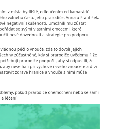
áním z místa bydliště, odloučením od kamarádů
vého volného času. Jeho prarodiče, Anna a František,
 své negativní zkušenosti. Umožnili mu zůstat
ypořádat se svými vlastními emocemi, které
aučit nové dovednosti a strategie pro podporu
vládnou péči o vnouče, zda to dovolí jejich
šechny zúčastněné, kdy si prarodiče uvědomují, že
potřebují prarodiče podpořit, aby si odpustili, že
jí, aby neselhali při výchově i svého vnoučete a drží
 nastavit zdravé hranice a vnouče s nimi může
problémy, pokud prarodiče onemocnění nebo se sami
 a léčení.