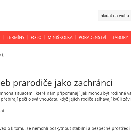
Ě
TERMÍNY
FOTO
MINIŠKOLKA
PORADENSTVÍ
TÁBORY
 I.
neb prarodiče jako zachránci
s mnoha situacemi, které nám připomínají, jak mohou být rodinné
přebírají péči o svá vnoučata, když jejich rodiče selhávají kvůli záv
at.
o vedlo k tomu, že nemohli poskytnout stabilní a bezpečné prostředí