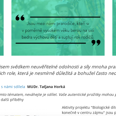
jsem svědkem neuvěřitelné odolnosti a síly mnoha prarod
ch role, která je nesmírně důležitá a bohužel často n
e s námi sdílela
MUDr. Taťjana Horká
ímto tématem, neváhejte je sdílet. Vaše autentické prožitky moho
 další příběhy
Aktivity projektu "Biologické d
konečně v centru zájmu" jsou