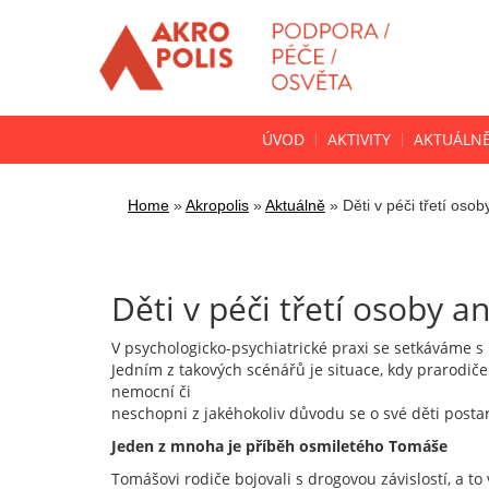
ÚVOD
AKTIVITY
AKTUÁLN
Home
»
Akropolis
»
Aktuálně
»
Děti v péči třetí osoby
Děti v péči třetí osoby a
V psychologicko-psychiatrické praxi se setkáváme 
Jedním z takových scénářů je situace, kdy prarodiče 
nemocní či
neschopni z jakéhokoliv důvodu se o své děti postar
Jeden z mnoha je příběh osmiletého Tomáše
Tomášovi rodiče bojovali s drogovou závislostí, a t