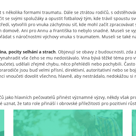
t s několika formami traumatu. Dále se ztrátou rodičů, s odstěhov
it se svými spolužáky a opustit fotbalový tým, kde trávil spoustu s
tředí, vytvořili pro vnuka záchytnou síť, kde mohl začít zpracovávat
kém domově. Ani pro Annu a Františka to nebylo snadné. Museli se v
ypořádat s náročnostmi výchovy vnuka s traumatem. Museli se také n
ina, pocity selhání a strach
. Objevují se obavy z budoucnosti, zda z
vynahradit vše čeho se mu nedostávalo. Vina bývá těžké téma pro v
učete), udělali zřejmě chybu, něco přehlédli nebo pochybili. Často 
 prarodiče jsou buď velmi přísní, direktivní, autoritativní nebo se bo
ci vnoučeti dovolit všechno, hlavně, aby nestrádalo, nedokážou si
čů jako hlavních pečovatelů přinést významné výzvy, někdy však 
é uznat, že tato role přináší i obrovské příležitosti pro pozitivní růst