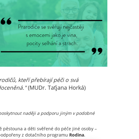
ičů, kteří přebírají péči o svá
edoceněná."
(MUDr. Taťjana Horká)
u poskytnout naději a podporu jiným v podobné
ítě pěstouna a děti svěřené do péče jiné osoby –
 podpořeny z dotačního programu
Rodina
.