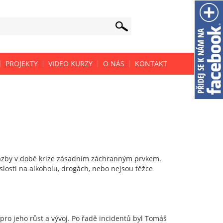
PROJEKTY
VIDEO KURZY
O NÁS
KONTAKT
 vazby v době krize zásadním záchranným prvkem.
islosti na alkoholu, drogách, nebo nejsou těžce
 pro jeho růst a vývoj. Po řadě incidentů byl Tomáš