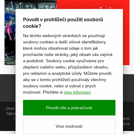
Povolit v prohlížeči použití souborů
cookie?
Na těchto webových stránkách se používají
soubory cookies a další síťové identifikátory,
které mohou obsahovat údaje o tom jak
procházíte naše stránky, jaký obsah vás zajímá
a podobně. Soubory cookie využíváme pro
zlepšení našeho webu, přizpůsobení obsahu,
pro reklamní a analytické účely. Můžete povolit,
aby se v tomto prohlížeči používaly všechny
soubory cookie, nebo si vybrat z jiných
možností. Přečtěte si
více informací
.
Povolit vše a pokračovat
Úvod
Aktivity
Aktuálně
Termíny
Foto
Miniškolka
PORADENSTVÍ
Tábory
Projekty
Video kurzy
O nás
Kontakt
Copyright © 2014, Centrum Akropolis, Uherské Hradiště |
GDPR
|
Interní
sekce
| web:
icard.cz
Více možností