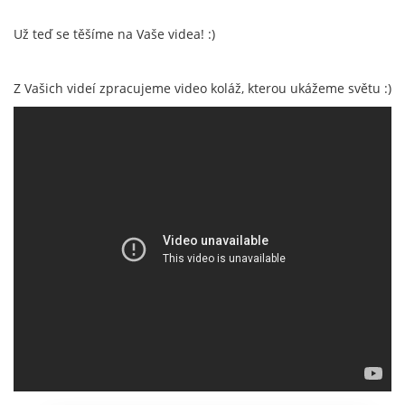
Už teď se těšíme na Vaše videa! :)
Z Vašich videí zpracujeme video koláž, kterou ukážeme světu :)