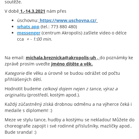
soutěže.
V době
1.-14.3.2021
nám přes
úschovnu:
https://www.uschovna.cz/
whats app
(tel.: 773 880 480)
messenger
(centrum Akropolis) zašlete video o délce
cca
+ - 1:00 min.
Na email:
michala.breznicka@akropolis-uh ,
do poznámky ke
zprávě prosím uveďte
jméno dítěte a věk.
Kategorie
dle věku a úrovně se budou odrážet od počtu
přihlášených dětí.
Hodnotit budeme
celkový dojem nejen z tance, výraz a
originalitu
(prostředí, kostým apod.).
Každý zúčastněný získá drobnou odměnu a na výherce čeká i
medaile s diplomem! :)
Meze ve stylu tance, hudby a kostýmu se nekladou! Můžete do
choreografie zapojit i své rodinné příslušníky, mazlíčky apod..
Bude sranda! :)