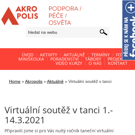
ÚVOD
AKTIVITY
AKTUÁLNĚ
TERMÍNY
FOTO
MINIŠKOLKA
PORADENSTVÍ
TÁBORY
PROJEKTY
VIDEO KURZY
O NÁS
KONTAKT
Home
»
Akropolis
»
Aktuálně
»
Virtuální soutěž v tanci
Virtuální soutěž v tanci 1.-
14.3.2021
Připravili jsme si pro Vás nultý ročník taneční virtuální