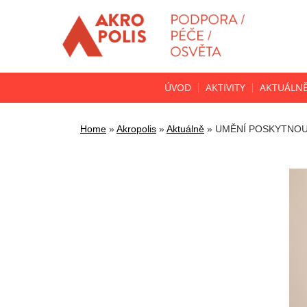
ÚVOD
AKTIVITY
AKTUÁLN
Home
»
Akropolis
»
Aktuálně
»
UMĚNÍ POSKYTNOUT