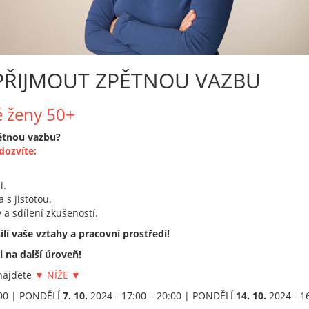
PŘIJMOUT ZPĚTNOU VAZBU
é ženy 50+
zpětnou vazbu?
dozvíte:
i.
 s jistotou.
 a sdílení zkušeností.
ílí vaše vztahy a pracovní prostředí!
 na další úroveň!
najdete
▼ NÍŽE ▼
:00 | PONDĚLÍ
7. 10.
2024 - 17:00 – 20:00 | PONDĚLÍ
14. 10.
2024 - 16