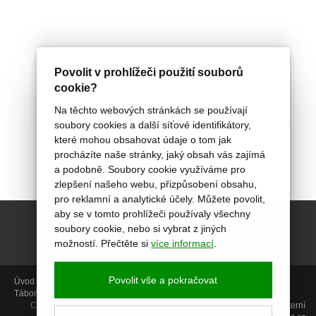
Povolit v prohlížeči použití souborů
cookie?
Na těchto webových stránkách se používají
soubory cookies a další síťové identifikátory,
které mohou obsahovat údaje o tom jak
procházíte naše stránky, jaký obsah vás zajímá
a podobně. Soubory cookie využíváme pro
zlepšení našeho webu, přizpůsobení obsahu,
pro reklamní a analytické účely. Můžete povolit,
aby se v tomto prohlížeči používaly všechny
soubory cookie, nebo si vybrat z jiných
možností. Přečtěte si
více informací
.
Povolit vše a pokračovat
Úvod
Aktivity
Aktuálně
Termíny
Foto
Miniškolka
PORADENSTVÍ
Tábory
Projekty
Video kurzy
O nás
Kontakt
Copyright © 2014, Centrum Akropolis, Uherské Hradiště |
GDPR
|
Interní