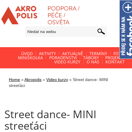
ÚVOD
AKTIVITY
AKTUÁLNĚ
TERMÍNY
FOTO
MINIŠKOLKA
PORADENSTVÍ
TÁBORY
PROJEKTY
VIDEO KURZY
O NÁS
KONTAKT
Home
»
Akropolis
»
Video kurzy
»
Street dance- MINI
streeťáci
Street dance- MINI
streeťáci