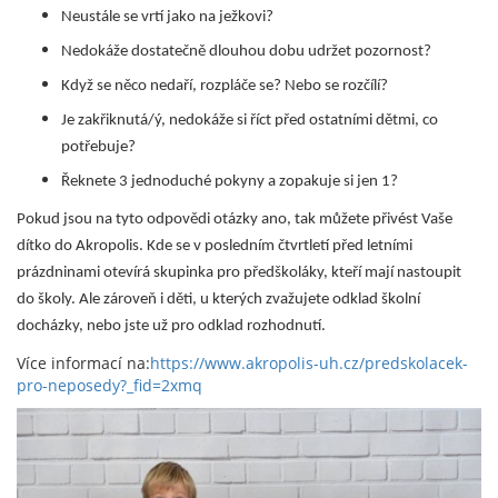
Neustále se vrtí jako na ježkovi?
Nedokáže dostatečně dlouhou dobu udržet pozornost?
Když se něco nedaří, rozpláče se? Nebo se rozčílí?
Je zakřiknutá/ý, nedokáže si říct před ostatními dětmi, co
potřebuje?
Řeknete 3 jednoduché pokyny a zopakuje si jen 1?
Pokud jsou na tyto odpovědi otázky ano, tak můžete přivést Vaše
dítko do Akropolis. Kde se v posledním čtvrtletí před letními
prázdninami otevírá skupinka pro předškoláky, kteří mají nastoupit
do školy. Ale zároveň i děti, u kterých zvažujete odklad školní
docházky, nebo jste už pro odklad rozhodnutí.
Více informací na:
https://www.akropolis-uh.cz/predskolacek-
pro-neposedy?_fid=2xmq