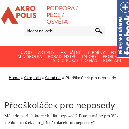
ÚVOD
AKTIVITY
AKTUÁLNĚ
TERMÍNY
FOTO
MINIŠKOLKA
PORADENSTVÍ
TÁBORY
PROJEKTY
VIDEO KURZY
O NÁS
KONTAKT
Home
»
Akropolis
»
Aktuálně
»
Předškoláček pro neposedy
Předškoláček pro neposedy
Máte doma dítě, které chvilku neposedí? Potom máme pro Vás
ideální kroužek a to „Předškoláček pro neposedy“.