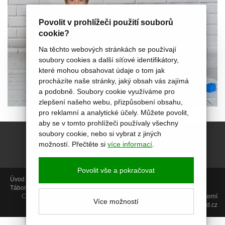
Povolit v prohlížeči použití souborů
cookie?
Na těchto webových stránkách se používají
soubory cookies a další síťové identifikátory,
které mohou obsahovat údaje o tom jak
procházíte naše stránky, jaký obsah vás zajímá
a podobně. Soubory cookie využíváme pro
zlepšení našeho webu, přizpůsobení obsahu,
pro reklamní a analytické účely. Můžete povolit,
aby se v tomto prohlížeči používaly všechny
soubory cookie, nebo si vybrat z jiných
možností. Přečtěte si
více informací
.
Povolit vše a pokračovat
Úvod
Aktivity
Aktuálně
Termíny
Foto
Miniškolka
PORADENSTVÍ
Tábory
Projekty
Video kurzy
O nás
Kontakt
Copyright © 2014, Centrum Akropolis, Uherské Hradiště |
GDPR
|
Interní
Více možností
sekce
| web:
icard.cz