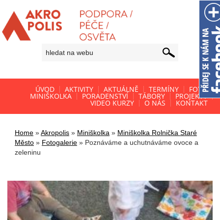
ÚVOD
AKTIVITY
AKTUÁLNĚ
TERMÍNY
FOTO
MINIŠKOLKA
PORADENSTVÍ
TÁBORY
PROJEKTY
VIDEO KURZY
O NÁS
KONTAKT
Home
»
Akropolis
»
Miniškolka
»
Miniškolka Rolnička Staré
Město
»
Fotogalerie
»
Poznáváme a uchutnáváme ovoce a
zeleninu