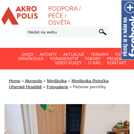
ÚVOD
AKTIVITY
AKTUÁLNĚ
TERMÍNY
FOTO
MINIŠKOLKA
PORADENSTVÍ
TÁBORY
PROJEKTY
VIDEO KURZY
O NÁS
KONTAKT
Home
»
Akropolis
»
Miniškolka
»
Miniškolka Rolnička
Uherské Hradiště
»
Fotogalerie
»
Pečeme perníčky