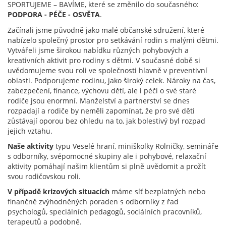
SPORTUJEME – BAVÍME, které se změnilo do současného:
PODPORA - PÉČE - OSVĚTA
.
Začínali jsme původně jako malé občanské sdružení, které
nabízelo společný prostor pro setkávání rodin s malými dětmi.
Vytvářeli jsme širokou nabídku různých pohybových a
kreativních aktivit pro rodiny s dětmi. V současné době si
uvědomujeme svou roli ve společnosti hlavně v preventivní
oblasti. Podporujeme rodinu, jako široký celek. Nároky na čas,
zabezpečení, finance, výchovu dětí, ale i péči o své staré
rodiče jsou enormní. Manželství a partnerství se dnes
rozpadají a rodiče by neměli zapomínat, že pro své děti
zůstávají oporou bez ohledu na to, jak bolestivý byl rozpad
jejich vztahu.
Naše aktivity
typu Veselé hraní, miniškolky Rolničky, semináře
s odborníky, svépomocné skupiny ale i pohybové, relaxační
aktivity pomáhají našim klientům si plně uvědomit a prožít
svou rodičovskou roli.
V případě krizových situacích
máme síť bezplatných nebo
finančně zvýhodněných poraden s odborníky z řad
psychologů, speciálních pedagogů, sociálních pracovníků,
terapeutů a podobně.