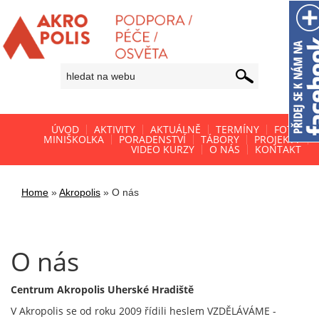
ÚVOD
AKTIVITY
AKTUÁLNĚ
TERMÍNY
FOTO
MINIŠKOLKA
PORADENSTVÍ
TÁBORY
PROJEKTY
VIDEO KURZY
O NÁS
KONTAKT
Home
»
Akropolis
»
O nás
O nás
Centrum Akropolis Uherské Hradiště
V Akropolis se od roku 2009 řídili heslem VZDĚLÁVÁME -