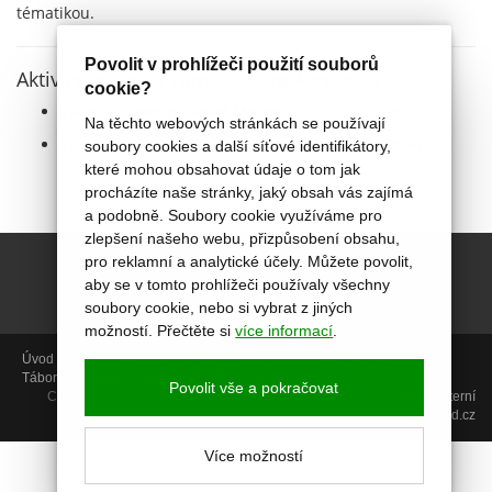
tématikou.
Povolit v prohlížeči použití souborů
Aktivity lektora v rámci centra Akropolis
cookie?
Tábor - Týden na Velké Moravě I. (7.-10.7. 2026)
Na těchto webových stránkách se používají
Tábor - Týden na Velké Moravě II. (13.-17.7. 2026)
soubory cookies a další síťové identifikátory,
které mohou obsahovat údaje o tom jak
procházíte naše stránky, jaký obsah vás zajímá
a podobně. Soubory cookie využíváme pro
zlepšení našeho webu, přizpůsobení obsahu,
pro reklamní a analytické účely. Můžete povolit,
aby se v tomto prohlížeči používaly všechny
soubory cookie, nebo si vybrat z jiných
možností. Přečtěte si
více informací
.
Úvod
Aktivity
Aktuálně
Termíny
Foto
Miniškolka
PORADENSTVÍ
Tábory
Projekty
Video kurzy
O nás
Kontakt
Povolit vše a pokračovat
Copyright © 2014, Centrum Akropolis, Uherské Hradiště |
GDPR
|
Interní
sekce
| web:
icard.cz
Více možností