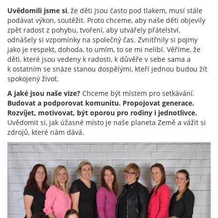
Uvědomili jsme si
, že děti jsou často pod tlakem, musí stále
podávat výkon, soutěžit. Proto chceme, aby naše děti objevily
zpět radost z pohybu, tvoření, aby utvářely přátelství,
odnášely si vzpomínky na společný čas. Zvnitřnily si pojmy
jako je respekt, dohoda, to umím, to se mi nelíbí. Věříme, že
děti, které jsou vedeny k radosti, k důvěře v sebe sama a
k ostatním se snáze stanou dospělými, kteří jednou budou žít
spokojený život.
A jaké jsou naše vize?
Chceme být místem pro setkávání.
Budovat a podporovat komunitu. Propojovat generace.
Rozvíjet, motivovat, být oporou pro rodiny i jednotlivce.
Uvědomit si, jak úžasné místo je naše planeta Země a vážit si
zdrojů, které nám dává.