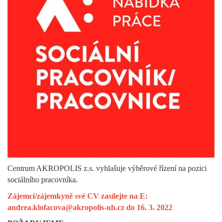
Centrum AKROPOLIS z.s. vyhlašuje výběrové řízení na pozici
sociálního pracovníka.
Zájemci/zájemkyně své CV zasílejte na E:
andrea.klofacova@akropolis-uh.cz do 16. 3. 2022