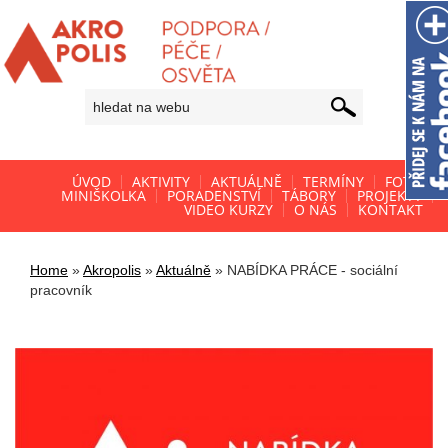
ÚVOD
AKTIVITY
AKTUÁLNĚ
TERMÍNY
FOTO
MINIŠKOLKA
PORADENSTVÍ
TÁBORY
PROJEKTY
VIDEO KURZY
O NÁS
KONTAKT
Home
»
Akropolis
»
Aktuálně
»
NABÍDKA PRÁCE - sociální
pracovník