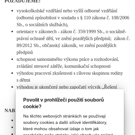
POŽADUJEME:
vysokoškolské vzdělání nebo vyšší odborné vzdělání
(odborná způsobilost v souladu s § 110 zákona č. 108/2006
Sb., o sociálních službách),
orientace v zákonech - zákon č. 359/1999 Sb., o sociálně-
právní ochraně dětí, ve znění pozdějších předpisů; zákon č.
89/2012 Sb., občanský zákoník, ve znění pozdějších
předpisů
schopnost samostatného výkonu práce a rozhodování,
zvládání stresové zátěže, komunikační schopnosti
výhodou pracovní zkušenosti s cílovou skupinou rodiny
s dětmi
výhodou je ukončený nebo započatý výcvik „Řešení
konfliktu technikou mediace pod záštitou Asociace
Povolit v prohlížeči použití souborů
mediátorů ČR“.
cookie?
NABÍZÍME:
Na těchto webových stránkách se používají
24 500 Kč nástupní mzda – 0,8 úvazku
soubory cookies a další síťové identifikátory,
přátelské prostředí
které mohou obsahovat údaje o tom jak
flexibilní pracovní doba, možnost práce z domu