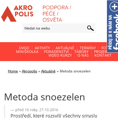
ÚVOD
AKTIVITY
AKTUÁLNĚ
TERMÍNY
FOTO
MINIŠKOLKA
PORADENSTVÍ
TÁBORY
PROJEKTY
VIDEO KURZY
O NÁS
KONTAKT
Home
»
Akropolis
»
Aktuálně
»
Metoda snoezelen
Metoda snoezelen
před 10 roky, 27.10.2016
Prostředí, které rozsvítí všechny smysly