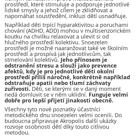
prostředí, které stimuluje a podporuje jednotlivé
lidské smysly a jehož cílem je zklidňovat a
napomáhat soustředění, inkluzi dětí usnadňuje.
Například děti trpící hyparaktivitou a poruchami
chování (ADHD, ADD) mohou v multisenzorickém
koutku na chvilku relaxovat a ulevit si od
hlučného prostředí kolektivu. Snoezelen
prostředí je možné naaranžovat také ve školním
prostředí a prospívá jak jednotlivcům, tak
stmelování kolektivů.
Jeho přínosem je
odstranění stresu a slouží jako prevence
afektů, kdy je
pro jednotlivé děti okolní
prostředí příliš
náročné
,
konkrétně například
odstraňuje apatii
nebo tlumí
záchvaty
zuřivosti.
Děti, se kterými se v daný moment
nedá domluvit se v něm uklidní.
Funguje velmi
dobře pro lepší přijetí jinakosti obecně.
Všechny tyto nové poznatky účastníci
metodického dnu snoezelen velmi ocenili. Do
budoucna připravuje Akropolis další ukázky
rozvoje osobnosti dětí díky touto citlivou
metodou.