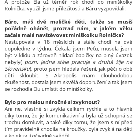
A protože Ela už téměř rok chodí do miniškolky
Rolnička, využili jsme příležitosti a Báru vyzpovídali:
Báro, máš dvě maličké děti, takže se musíš
pořádně ohánět, prozraď nám, v jakém věku
začala malá navštěvovat miniškolku Rolnička?
Nastupovala v 18 měsících a stále chodí na dvě
dopoledne v týdnu. Čekala jsem Peťu, musela jsem
být v klidu a zároveň hlídací babičky na plný úvazek
nebyly(
pozn. jedna stále pracuje a druhá žije na
Slovensku
), proto jsem hledala řešení, jak péči o obě
děti skloubit. S Akropolis mám dlouhodobou
zkušenost, dostala jsem skvělá doporučení a tak jsem
se rozhodla Elu umístit do miniškolky.
Bylo pro malou náročné si zvyknout?
Ani ne, vlastně si zvykla celkem rychle a to hlavně
díky tomu, že je komunikativní a byla už schopná se
trochu domluvit, a také díky tomu, že jsem s ní před
tím pravidelně chodila na kroužky, byla zvyklá na děti
a kolektiv jí očividně svědčil.