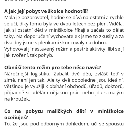
A jak její pobyt ve školce hodnotíš?
Malá je pozorovatel, hodně se dívá na ostatní a rychle
se učí, díky tomu byla ve dvou letech bez plen. Viděla,
jak si ostatní děti v miniškolce říkají a začala to dělat
taky. Na doporučení vychovatelek jsme to zkusily a za
dva dny jsme s plenkami skoncovaly na dobro.
Vyhovoval jí nastavený režim a pestré aktivity, líbí se jí
jak tvoření, tak pohyb.
Obnáší tento režim pro tebe něco navíc?
Náročnější logistiku. Zabalit dvě děti, zvlášť teď v
zimě, není jen tak. Ale ty dvě dopoledne jsou ideální,
většinou je využiji k obíhání obchodů, úřadů, doktorů,
případně si udělám nějakou práci nebo jdu s malým
na kroužek.
Co na pobytu maličkých dětí v miniškolce
oceňuješ?
To, že jsou pod odborným dohledem, učí se spoustu