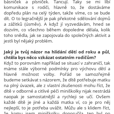
básniček a písniček. Tancují. Taky se mi líbí
komunikace s rodiči, hlavně to, že dostáváme
dopředu plán na celý týden, takže víme, co se bude
dít. O to legračnější je pak překotné sdělování dojmů
a zážitků (úsměv). A když jí vyzvedávám, hned se
dozvím, co všechno během dopoledne dělala, kolik
toho snědla, jak se zapojovala do společných aktivit a
jestli byl nějaký problém.
Jaký je tvůj názor na hlídání dětí od roku a půl,
chtěla bys něco vzkázat ostatním rodičům?
Když to porovnám například se situací v zahraničí, tak
máme stále výborné podmínky pro výchovu dětí a
hlavně možnost volby. Pořád se samozřejmě
budeme setkávat s názorem, že dítě potřebuje matku
na plný úvazek, ale z vlastní zkušenosti mohu říct, že
dítě v odborné a citlivé péči miniškolky nijak nestrádá
naopak je samostatnější a rychleji se učí. Ovšem
každé dítě je jiné a každá matka ví, co je pro něj
nejlepší, to je potřeba uvážit. Můžu ale s klidem říct,
že komu jsem miniškolku doporučila, ten byl po