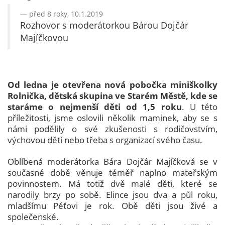
před 8 roky, 10.1.2019
Rozhovor s moderátorkou Bárou Dojčár
Majíčkovou
Od ledna je otevřena nová pobočka miniškolky
Rolnička, dětská skupina ve Starém Městě, kde se
staráme o nejmenší děti od 1,5 roku
. U této
příležitosti, jsme oslovili několik maminek, aby se s
námi podělily o své zkušenosti s rodičovstvím,
výchovou dětí nebo třeba s organizací svého času.
Oblíbená moderátorka Bára Dojčár Majíčková se v
současné době věnuje téměř naplno mateřským
povinnostem. Má totiž dvě malé děti, které se
narodily brzy po sobě. Elince jsou dva a půl roku,
mladšímu Péťovi je rok. Obě děti jsou živé a
společenské.