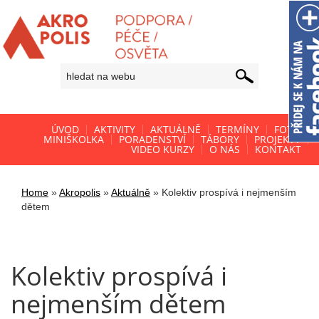
ÚVOD
AKTIVITY
AKTUÁLNĚ
TERMÍNY
FOTO
MINIŠKOLKA
PORADENSTVÍ
TÁBORY
PROJEKTY
VIDEO KURZY
O NÁS
KONTAKT
Home
»
Akropolis
»
Aktuálně
»
Kolektiv prospívá i nejmenším
dětem
Kolektiv prospívá i
nejmenším dětem