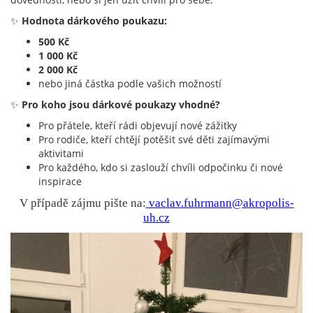
✨
Hodnota dárkového poukazu:
500 Kč
1 000 Kč
2 000 Kč
nebo jiná částka podle vašich možností
✨
Pro koho jsou dárkové poukazy vhodné?
Pro přátele, kteří rádi objevují nové zážitky
Pro rodiče, kteří chtějí potěšit své děti zajímavými
aktivitami
Pro každého, kdo si zaslouží chvíli odpočinku či nové
inspirace
V případě zájmu pište na:
vaclav.fuhrmann@akropolis-
uh.cz