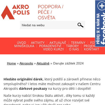
ÚVOD
AKTIVITY
AKTUÁLNĚ
TERMÍNY
FOTO
MINIŠKOLKA
PORADENSTVÍ
TÁBORY
PROJEKTY
VIDEO KURZY
O NÁS
KONTAKT
Home
»
Akropolis
»
Aktuálně
»
Darujte zážitek 2024
Hledáte originální dárek,
který potěší a zároveň přinese něco
smysluplného? I letos máte možnost zakoupit v našem Centru
Akropolis
dárkové poukazy
na kurzy pro děti i dospělé!
Naše kurzy nabízí širokou škálu aktivit , díky tomu si každý
může vybrat podle svého zájmu, ať už chce rozvíjet své
dovednosti, nebo si jen užít chvíli pro sebe.