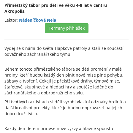
Příměstský tábor pro děti ve věku 4-8 let v centru
Akropolis.
Lektor:
Nádeníčková Nela
Termíny přihlášek
Vydej se s námi do světa Tlapkové patroly a staň se součástí
odvážného záchranářského týmu!
Během tohoto příměstského tábora se děti promění v malé
hrdiny, kteří budou každý den plnit nové mise plné pohybu,
zábavy a tvoření. Čekají je překážkové dráhy, týmové mise,
štafetové, skupinové a hledací hry a soutěže laděné do
záchranářského a dobrodružného stylu.
Při tvořivých aktivitách si děti vyrobí vlastní odznaky hrdinů a
další kreativní projekty, které je budou doprovázet na jejich
dobrodružstvích.
Každý den dětem přinese nové výzvy a hlavně spoustu