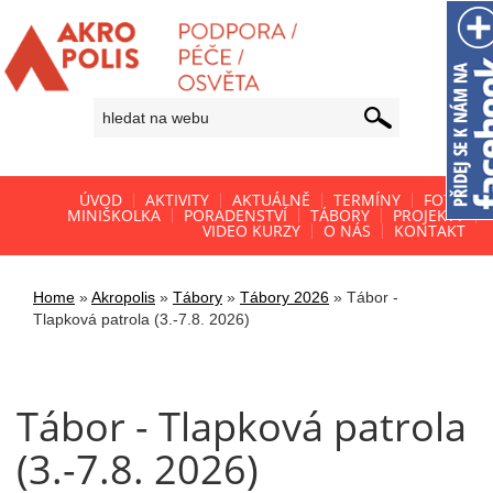
ÚVOD
AKTIVITY
AKTUÁLNĚ
TERMÍNY
FOTO
MINIŠKOLKA
PORADENSTVÍ
TÁBORY
PROJEKTY
VIDEO KURZY
O NÁS
KONTAKT
Home
»
Akropolis
»
Tábory
»
Tábory 2026
»
Tábor -
Tlapková patrola (3.-7.8. 2026)
Tábor - Tlapková patrola
(3.-7.8. 2026)