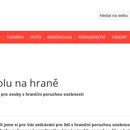
Ě
TERMÍNY
FOTO
MINIŠKOLKA
PORADENSTVÍ
TÁBORY
olu na hraně
 pro osoby s hraniční poruchou osobnosti
ili jsme si pro Vás setkávání pro lidi s hraniční poruchou osobnos