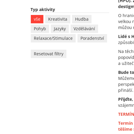
(HPO). 
destigm
Typ aktivity
O hrani
vše
Kreativita
Hudba
velkou n
můžou m
Pohyb
Jazyky
Vzdělávání
Lidé s 
Relaxace/Stimulace
Poradenství
způsobit
Na těch
Resetovat filtry
popovíd
a užiteč
Bude to
Můžeme 
perspekt
přináší.
Přijďte
vzájemn
TERMÍN
Termín 
těšíme 