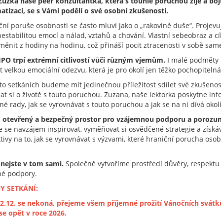
Zuzka naše peer konzultantka, která s touhle poruchou žije a boj
atizaci, se s Vámi podělí o své osobní zkušenosti.
ční poruše osobnosti se často mluví jako o „rakovině duše“. Projevu
estabilitou emocí a nálad, vztahů a chování. Vlastní sebeobraz a cí
ěnit z hodiny na hodinu, což přináší pocit ztracenosti v sobě sam
HPO trpí extrémní citlivostí vůči různým vjemům.
I malé podměty
 velkou emociální odezvu, která je pro okolí jen těžko pochopitelná
to setkáních budeme mít jedinečnou příležitost sdílet své zkušenos
at si o životě s touto poruchou. Zuzana, naše lektorka poskytne in
né rady, jak se vyrovnávat s touto poruchou a jak se na ni dívá okolí
 otevřený a bezpečný prostor pro vzájemnou podporu a porozu
se navzájem inspirovat, vyměňovat si osvědčené strategie a získá
ivy na to, jak se vyrovnávat s výzvami, které hraniční porucha osob
, nejste v tom sami.
Společně vytvoříme prostředí důvěry, respektu
é podpory.
Y SETKÁNÍ:
2.12. se nekoná, přejeme všem příjemné prožití Vánočních svátk
se opět v roce 2026.