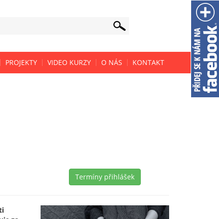
PROJEKTY
VIDEO KURZY
O NÁS
KONTAKT
Termíny přihlášek
ti