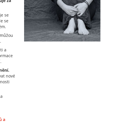
uje za
je se
le se
ém.
 můžou
.
ti a
formace
.
mění.
vat nové
nosti
 a
ů a