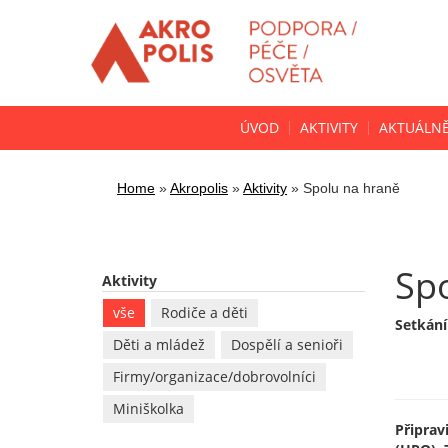
ÚVOD
AKTIVITY
AKTUÁLN
Home
»
Akropolis
»
Aktivity
»
Spolu na hraně
Sp
Aktivity
vše
Rodiče a děti
Setkání
Děti a mládež
Dospělí a senioři
Firmy/organizace/dobrovolníci
Miniškolka
Připrav