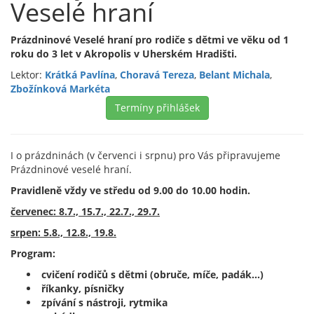
Veselé hraní
Prázdninové Veselé hraní pro rodiče s dětmi ve věku od 1
roku do 3 let v Akropolis v Uherském Hradišti.
Lektor:
Krátká Pavlína
,
Choravá Tereza
,
Belant Michala
,
Zbožínková Markéta
Termíny přihlášek
I o prázdninách (v červenci i srpnu) pro Vás připravujeme
Prázdninové veselé hraní.
Pravidleně vždy ve středu od 9.00 do 10.00 hodin.
červenec: 8.7., 15.7., 22.7., 29.7.
srpen: 5.8., 12.8., 19.8.
Program:
cvičení rodičů s dětmi (obruče, míče, padák...)
říkanky, písničky
zpívání s nástroji, rytmika