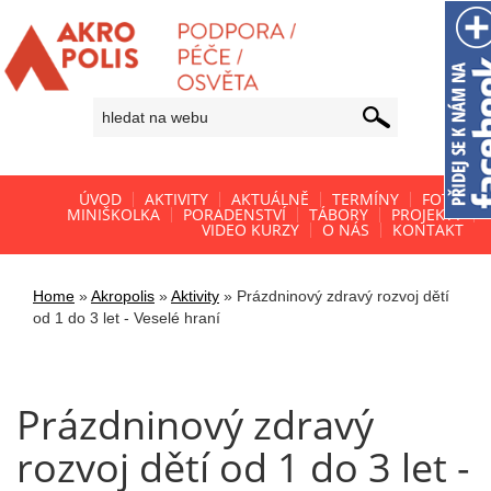
ÚVOD
AKTIVITY
AKTUÁLNĚ
TERMÍNY
FOTO
MINIŠKOLKA
PORADENSTVÍ
TÁBORY
PROJEKTY
VIDEO KURZY
O NÁS
KONTAKT
Home
»
Akropolis
»
Aktivity
»
Prázdninový zdravý rozvoj dětí
od 1 do 3 let - Veselé hraní
Prázdninový zdravý
rozvoj dětí od 1 do 3 let -