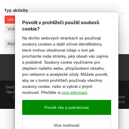
Typ aktivity
vše
Kreativita
Hudba
Pohyb
Jazyky
Povolit v prohlížeči použití souborů
Vzdělávání
Relaxace/Stimulace
Poradenství
cookie?
Na těchto webových stránkách se používají
Resetovat filtry
soubory cookies a další síťové identifikátory,
které mohou obsahovat údaje o tom jak
procházíte naše stránky, jaký obsah vás zajímá
a podobně. Soubory cookie využíváme pro
zlepšení našeho webu, přizpůsobení obsahu,
pro reklamní a analytické účely. Můžete povolit,
aby se v tomto prohlížeči používaly všechny
soubory cookie, nebo si vybrat z jiných
Úvod
Aktivity
Aktuálně
Termíny
Foto
Miniškolka
PORADENSTVÍ
Tábory
Projekty
Video kurzy
O nás
Kontakt
možností. Přečtěte si
více informací
.
Copyright © 2014, Centrum Akropolis, Uherské Hradiště |
GDPR
|
Interní
sekce
| web:
icard.cz
Povolit vše a pokračovat
Více možností