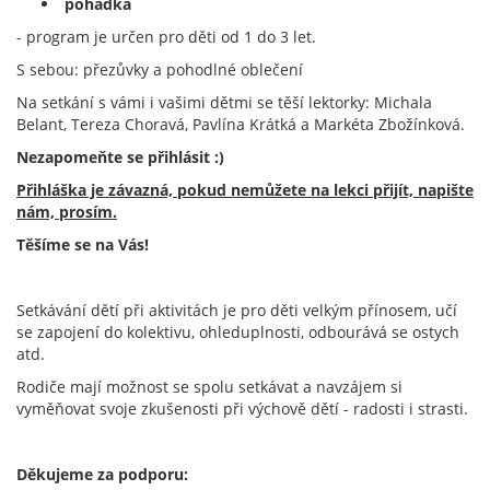
pohádka
- program je určen pro děti od 1 do 3 let.
S sebou: přezůvky a pohodlné oblečení
Na setkání s vámi i vašimi dětmi se těší lektorky: Michala
Belant, Tereza Choravá, Pavlína Krátká a Markéta Zbožínková.
Nezapomeňte se přihlásit :)
Přihláška je závazná, pokud nemůžete na lekci přijít, napište
nám, prosím.
Těšíme se na Vás!
Setkávání dětí při aktivitách je pro děti velkým přínosem, učí
se zapojení do kolektivu, ohleduplnosti, odbourává se ostych
atd.
Rodiče mají možnost se spolu setkávat a navzájem si
vyměňovat svoje zkušenosti při výchově dětí - radosti i strasti.
Děkujeme za podporu: