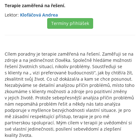
Terapie zaměřená na řešení.
Lektor:
Klofáčová Andrea
Termíny přihlášek
Cílem poradny je terapie zaměřená na řešení. Zaměřuji se na
zdroje a na jedinečnost člověka. Společně hledáme možnosti
řešení životních situací, nikoliv problémy. Soustřeďuji se
s klienty na „ vizi preferované budoucnosti“, jak by chtěl/a žít,
zkvalitnit svůj život. Co už dokázal/a a kam se chce posunout.
Nezabýváme se detailní analýzou příčin problémů, místo toho
zkoumáme s klienty možnosti a zdroje pro pozitivní změny
v jejich životě. Protože sebepřesnější analýza příčin problémů
nám nepomáhá problém řešit a někdy nás tato analýza
podporuje v myšlence bezvýchodnosti vlastní situace. Je pro
mě zásadní respektující přístup, terapie je pro mě
partnerskou spoluprací. Mým cílem v terapii je uvědomění si
své vlastní jedinečnosti, posílení sebevědomí a zlepšení
kvality života.