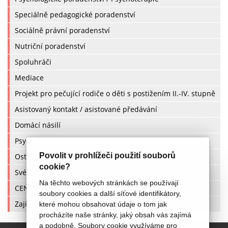
Speciálně pedagogické poradenství
Sociálně právní poradenství
Nutriční poradenství
Spoluhráči
Mediace
Projekt pro pečující rodiče o děti s postižením II.-IV. stupně
Asistovaný kontakt / asistované předávání
Domácí násilí
Psychomotorický vývoj
Povolit v prohlížeči použití souborů
Ostatní poradny
cookie?
Svépomocné skupiny
Na těchto webových stránkách se používají
CENÍK
soubory cookies a další síťové identifikátory,
Zajímavé články a odkazy
které mohou obsahovat údaje o tom jak
procházíte naše stránky, jaký obsah vás zajímá
a podobně. Soubory cookie využíváme pro