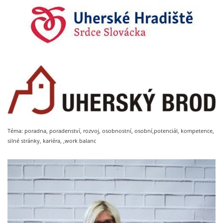
Téma: poradna, poradenství, rozvoj, osobnostní, osobní,potenciál, kompetence,
silné stránky, kariéra, ,work balanc