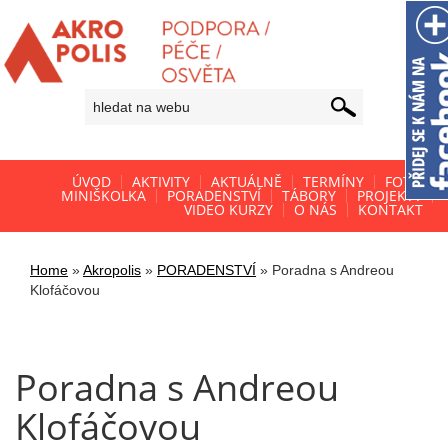
ÚVOD
AKTIVITY
AKTUÁLNĚ
TERMÍNY
FOTO
MINIŠKOLKA
PORADENSTVÍ
TÁBORY
PROJEKTY
VIDEO KURZY
O NÁS
KONTAKT
Home
»
Akropolis
»
PORADENSTVÍ
»
Poradna s Andreou
Klofáčovou
Poradna s Andreou
Klofáčovou